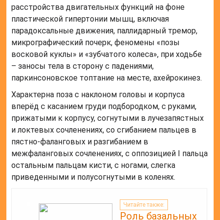
расстройства двигательных функций на фоне
пластической гипертонии мышц, включая
парадоксальные движения, паллидарный тремор,
микрографический почерк, феномены «позы
восковой куклы» и «зубчатого колеса», при ходьбе
– заносы тела в сторону с падениями,
паркинсоновское топтание на месте, ахейрокинез.
Характерна поза с наклоном головы и корпуса
вперёд с касанием груди подбородком, с руками,
прижатыми к корпусу, согнутыми в лучезапястных
и локтевых сочленениях, со сгибанием пальцев в
пястно-фаланговых и разгибанием в
межфаланговых сочленениях, с оппозицией I пальца
остальным пальцам кисти, с ногами, слегка
приведенными и полусогнутыми в коленях.
Читайте также:
Роль базальных