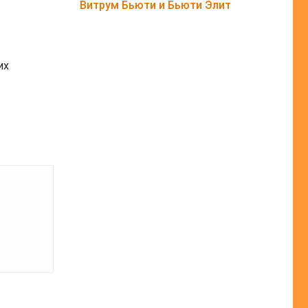
Витрум Бьюти и Бьюти Элит
т
их