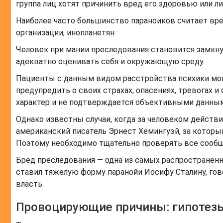
группа лиц хотят причинить вред его здоровью или л
Наиболее часто большинство параноиков считает вред
организации, инопланетян.
Человек при мании преследования становится замк
адекватно оценивать себя и окружающую среду.
Пациенты с данным видом расстройства психики мог
предупредить о своих страхах, опасениях, тревогах 
характер и не подтверждается объективными данны
Однако известны случаи, когда за человеком действ
американский писатель Эрнест Хемингуэй, за котор
Поэтому необходимо тщательно проверять все сообщ
Бред преследования — одна из самых распространен
ставил тяжелую форму паранойи Иосифу Сталину, го
власть.
Провоцирующие причины: гипотезы