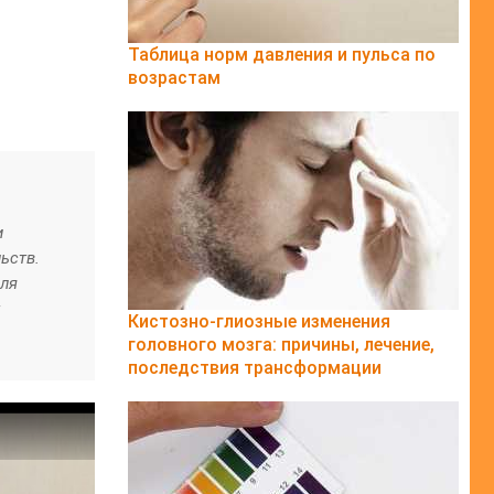
Таблица норм давления и пульса по
возрастам
и
ьств.
для
Кистозно-глиозные изменения
головного мозга: причины, лечение,
последствия трансформации