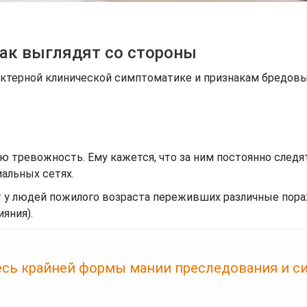
как выглядят со стороны
ктерной клинической симптоматике и признакам бредовы
 тревожность. Ему кажется, что за ним постоянно следят
альных сетях.
 у людей пожилого возраста переживших различные пор
яния).
есь крайней формы мании преследования и с