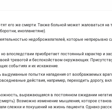
тят его же смерти. Также больной может жаловаться на то
оротни, инопланетяне).
деятельностью недоброжелателей, которые непрерывно с
, но впоследствии приобретает постоянный характер и за
своей тревогой и беспокойством окружающих. Присутств
щих событиях и их искажение.
ть выдуманные попытки нападения от воображаемых враг
овседневные действия, например, переходить дорогу, вк
евожность, выражающаяся в постоянном ожидании негат
, смерть). Возможно изменение мышления, которое станов
ли слежки и покушений на жизнь пациента. Однако расск