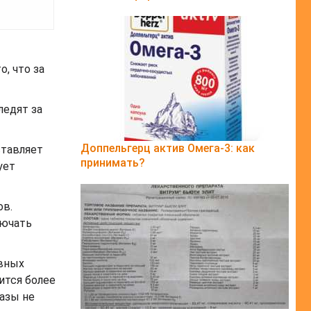
, что за
ледят за
Доппельгерц актив Омега-3: как
ставляет
принимать?
ует
ов.
лючать
ивных
ится более
азы не