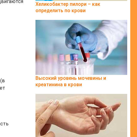
двигаются
Хеликобактер пилори – как
определить по крови
Высокий уровень мочевины и
(в
креатинина в крови
ует
асть