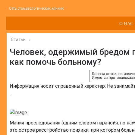
Сеть стоматологических клиник
О НАС
Статьи
›
Человек, одержимый бредом пр
как помочь больному?
Информация носит справочный характер. Не занимай
.
Мания преследования (одним словом паранойя, по на
это острое расстройство психики, при котором боль