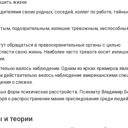
ишить жизни.
ителями своих родных, соседей, коллег по работе, тайны
нутым, подозрительным, излишне тревожным, неспособны
ут обращаться в правоохранительные органы с целью
и спасти свою жизнь. Наиболее часто тревога носит излиш
ми.
ительно велось наблюдение. Одним из ярких примеров явл
ым действительно велось наблюдение американскими спе
ения о слежке.
ных форм психических расстройств. Психиатр Владимир Б
воря о распространении мании преследования среди люде
 и теории