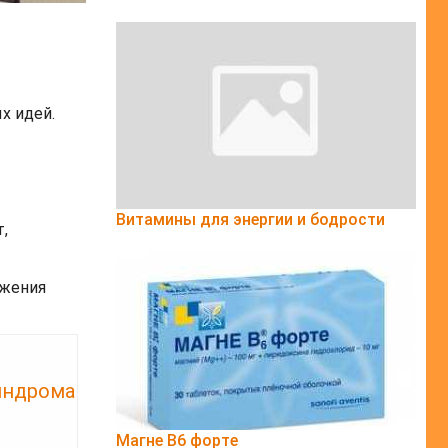
х идей.
Витамины для энергии и бодрости
,
ажения
индрома
Магне B6 форте