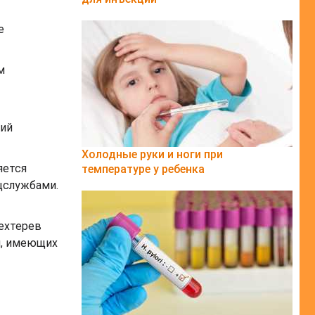
е
м
ний
Холодные руки и ноги при
яется
температуре у ребенка
цслужбами.
ехтерев
й, имеющих