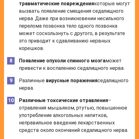
травматические повреждения
которые могут
вызвать появление смещения седалищного
нерва. Даже при возникновении несильного
перелома позвонка тело одного позвонка
может соскользнуть с другого, в результате
это приводит к сдавливанию нервных
корешков.
Появление опухоли спинного мозга
может
привести к воспалению седалищного нерва.
Различные
вирусные поражения
седалищного
нерва.
Различные токсические отравления
–
отравления мышьяком, ртутью, повышенное
употребление алкогольных напитков,
неправильное введение лекарственных
средств около окончаний седалищного нерва.