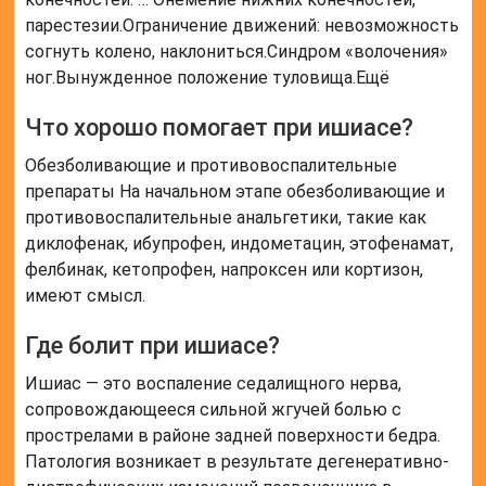
парестезии.Ограничение движений: невозможность
согнуть колено, наклониться.Синдром «волочения»
ног.Вынужденное положение туловища.Ещё
Что хорошо помогает при ишиасе?
Обезболивающие и противовоспалительные
препараты На начальном этапе обезболивающие и
противовоспалительные анальгетики, такие как
диклофенак, ибупрофен, индометацин, этофенамат,
фелбинак, кетопрофен, напроксен или кортизон,
имеют смысл.
Где болит при ишиасе?
Ишиас — это воспаление седалищного нерва,
сопровождающееся сильной жгучей болью с
прострелами в районе задней поверхности бедра.
Патология возникает в результате дегенеративно-