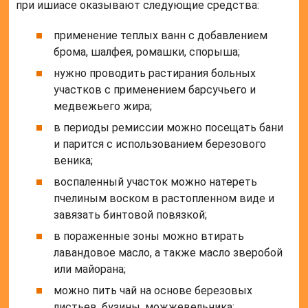
при ишиасе оказывают следующие средства:
применение теплых ванн с добавлением
брома, шалфея, ромашки, спорыша;
нужно проводить растирания больных
участков с применением барсучьего и
медвежьего жира;
в периоды ремиссии можно посещать бани
и парится с использованием березового
веника;
воспаленный участок можно натереть
пчелиным воском в растопленном виде и
завязать бинтовой повязкой;
в пораженные зоны можно втирать
лавандовое масло, а также масло зверобой
или майорана;
можно пить чай на основе березовых
листьев, бузины, можжевельника;