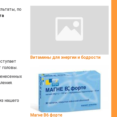
ультаты, по
та
Витамины для энергии и бодрости
оступает
т головы.
еренесенных
ления.
из нашего
Магне B6 форте