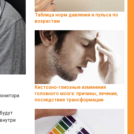
Таблица норм давления и пульса по
возрастам
Кистозно-глиозные изменения
головного мозга: причины, лечение,
монитора
последствия трансформации
 будут
 внутри