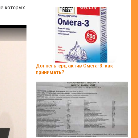
ие которых
Доппельгерц актив Омега-3: как
принимать?