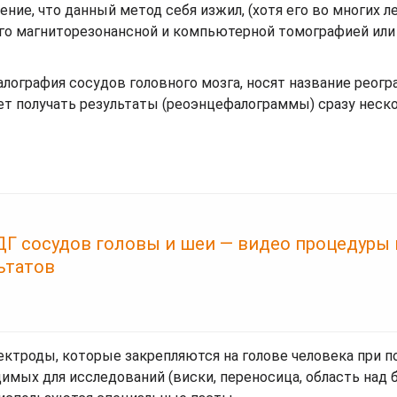
ение, что данный метод себя изжил, (хотя его во многих 
его магниторезонансной и компьютерной томографией или
ография сосудов головного мозга, носят название реогр
ляет получать результаты (реоэнцефалограммы) сразу неск
ДГ сосудов головы и шеи — видео процедуры 
ьтатов
ектроды, которые закрепляются на голове человека при 
имых для исследований (виски, переносица, область над 