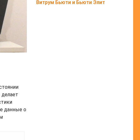
Витрум Бьюти и Бьюти Элит
остоянии
 делает
стики
е данные о
ом