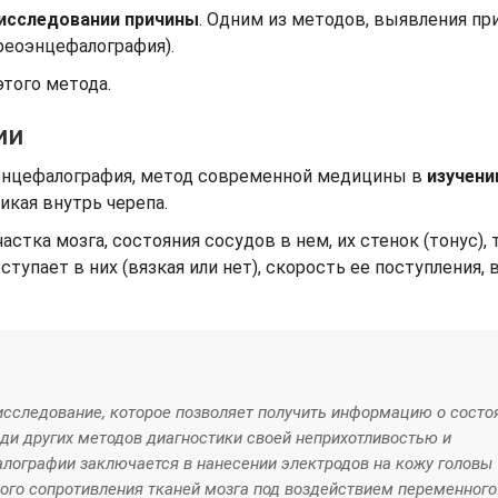
 исследовании причины
. Одним из методов, выявления пр
(реоэнцефалография).
этого метода.
ии
оэнцефалография, метод современной медицины в
изучени
никая внутрь черепа.
стка мозга, состояния сосудов в нем, их стенок (тонус), т
тупает в них (вязкая или нет), скорость ее поступления, 
 исследование, которое позволяет получить информацию о состо
ди других методов диагностики своей неприхотливостью и
лографии заключается в нанесении электродов на кожу головы
ого сопротивления тканей мозга под воздействием переменного