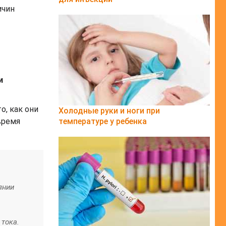
ичин
и
о, как они
Холодные руки и ноги при
время
температуре у ребенка
янии
 тока.