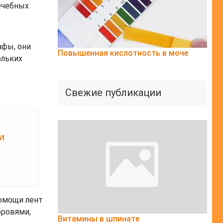
лечебных
афы, они
Повышенная кислотность в моче
ольких
Свежие публикации
и
помощи лент
бровями,
Витамины в шпинате