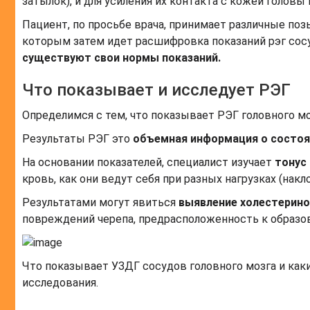
затылок), и для усиления их контакта с кожей голов
Пациент, по просьбе врача, принимает различные позы
которым затем идет расшифровка показаний рэг сосу
существуют свои нормы показаний.
Что показывает и исследует РЭГ
Определимся с тем, что показывает РЭГ головного мо
Результаты РЭГ это
объемная информация о состоя
На основании показателей, специалист изучает
тонус
кровь, как они ведут себя при разных нагрузках (нак
Результатами могут явиться
выявление холестерин
повреждений черепа, предрасположенность к образов
Что показывает УЗДГ сосудов головного мозга и как
исследования.