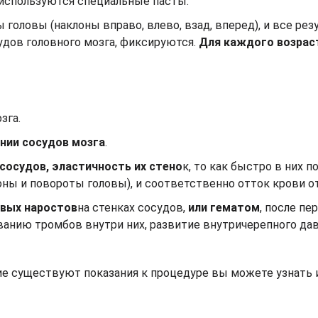
ы используются специальные пасты.
 головы (наклоны вправо, влево, взад, вперед), и все рез
дов головного мозга, фиксируются.
Для каждого возрас
зга.
нии сосудов мозга
.
 сосудов, эластичность их стено
к, то как быстро в них п
лоны и повороты головы), и соответственно отток крови о
овых наростов
на стенках сосудов,
или гематом
, после п
анию тромбов внутри них, развитие внутричерепного дав
ие существуют показания к процедуре вы можете узнать 