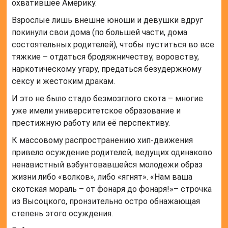
охватившее Америку.
Взрослые лишь внешне юноши и девушки вдруг
покинули свои дома (по большей части, дома
состоятельных родителей), чтобы пуститься во все
тяжкие – отдаться бродяжничеству, воровству,
наркотическому угару, предаться безудержному
сексу и жестоким дракам.
И это не было стадо безмозглого скота – многие
уже имели университетское образование и
престижную работу или её перспективу.
К массовому распространению хип-движения
привело осуждение родителей, ведущих одинаково
ненавистный взбунтовавшейся молодежи образ
жизни либо «волков», либо «ягнят». «Нам ваша
скотская мораль – от фонаря до фонаря!»– строчка
из Высоцкого, пронзительно остро обнажающая
степень этого осуждения.