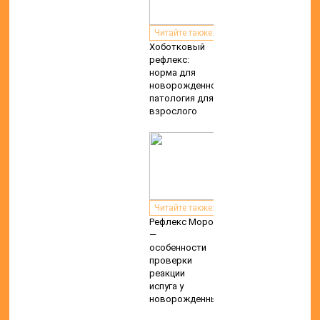
Читайте также:
Хоботковый
рефлекс:
норма для
новорожденного,
патология для
взрослого
Читайте также:
Рефлекс Моро
—
особенности
проверки
реакции
испуга у
новорожденных