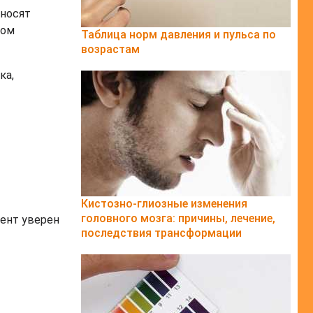
тносят
вом
Таблица норм давления и пульса по
возрастам
ка,
Кистозно-глиозные изменения
головного мозга: причины, лечение,
иент уверен
последствия трансформации