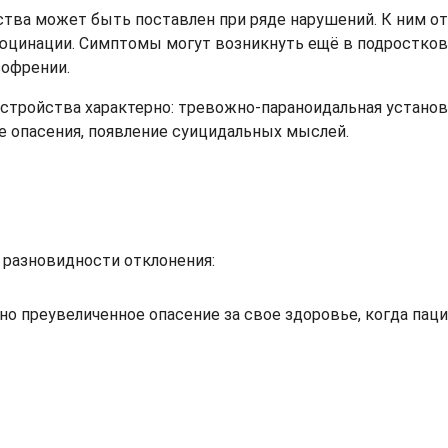
ства может быть поставлен при ряде нарушений. К ним о
ллюцинации. Симптомы могут возникнуть ещё в подростко
зофрении.
асстройства характерно: тревожно-параноидальная установ
е опасения, появление суицидальных мыслей.
разновидности отклонения:
рно преувеличенное опасение за свое здоровье, когда пац