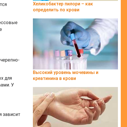
Хеликобактер пилори – как
тся
определить по крови
рессовые
е
 черепно-
Высокий уровень мочевины и
х для
креатинина в крови
ами. У
я зависит