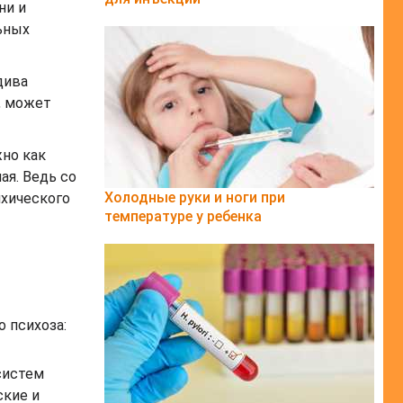
ни и
ьных
дива
, может
жно как
ая. Ведь со
Холодные руки и ноги при
ихического
температуре у ребенка
 психоза:
 систем
ские и