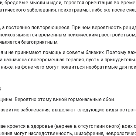
, бредовые мысли и идеи, теряется ориентация во време
атического заболевания, психотравмы, либо же после сил
, а постоянно повторяющееся. При чем вероятность реци
й психоз является временным психическим расстройством
 является благоприятным.
бя и не принимают помощь и советы близких. Поэтому ва
 назначена своевременная терапия, пусть и принудительн
ниже, на фоне чего могут появиться необратимые для пс
в
ины. Вероятно этому виной гормональные сбои.
развитие заболевания, выделяют следующие виды острого
чае кроется в здоровье (вернее в отсутствии оного) всех
ения могут наследственность, шизофрения, неврологиче