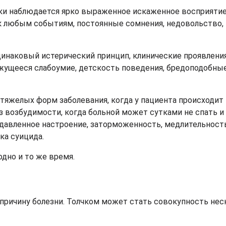
ики наблюдается ярко выраженное искаженное восприяти
к любым событиям, постоянные сомнения, недовольство,
одинаковый истерический принцип, клинические проявлени
ажущееся слабоумие, детскость поведения, бредоподобные
х тяжелых форм заболевания, когда у пациента происходит
 возбудимости, когда больной может сутками не спать и 
давленное настроение, заторможенность, медлительность
ка суицида.
дно и то же время.
причину болезни. Толчком может стать совокупность нес