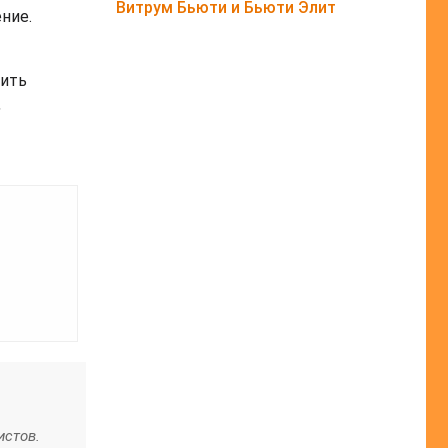
Витрум Бьюти и Бьюти Элит
ние.
тить
,
истов.