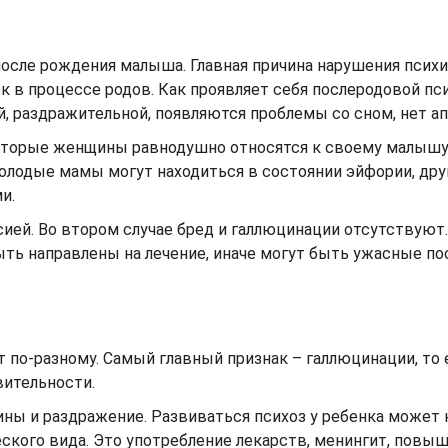
осле рождения малыша. Главная причина нарушения психи
к в процессе родов. Как проявляет себя послеродовой пс
, раздражительной, появляются проблемы со сном, нет ап
торые женщины равнодушно относятся к своему малышу,
молодые мамы могут находиться в состоянии эйфории, дру
и.
ией. Во втором случае бред и галлюцинации отсутствуют.
ь направлены на лечение, иначе могут быть ужасные по
 по-разному. Самый главный признак – галлюцинации, то 
вительности.
ины и раздражение. Развиваться психоз у ребенка может 
кого вида. Это употребление лекарств, менингит, повы