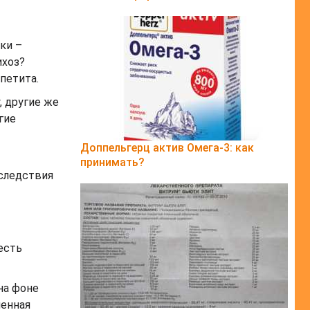
ки –
ихоз?
петита.
 другие же
гие
Доппельгерц актив Омега-3: как
принимать?
следствия
есть
на фоне
шенная