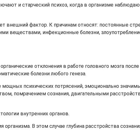
лючают и старческий психоз, когда в организме наблюдаю
ает внешний фактор. К причинам относят: постоянные ст
ими веществами, инфекционные болезни, злоупотреблени
 органические отклонения в работе головного мозга после
оматические болезни любого генеза.
ле мощных психических потрясений, эмоционально значимы
вом, помрачением сознания, двигательными расстройств
атологии внутренних органов.
ия организма. В этом случае глубина расстройства сознани