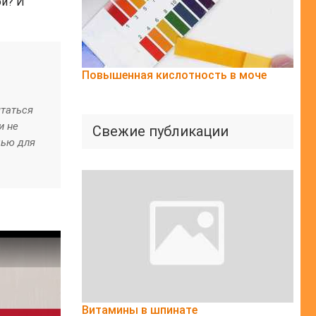
ой? И
Повышенная кислотность в моче
ытаться
и не
Свежие публикации
щью для
Витамины в шпинате