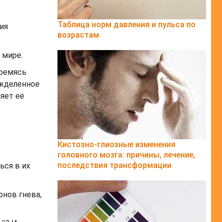
Таблица норм давления и пульса по
ия
возрастам
 мире.
тремясь
ожделенное
яет её
Кистозно-глиозные изменения
головного мозга: причины, лечение,
последствия трансформации
ься в их
онов гнева,