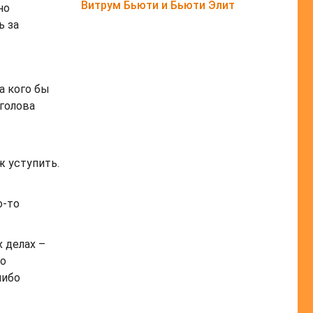
Витрум Бьюти и Бьюти Элит
но
ь за
а кого бы
 голова
 уступить.
о-то
 делах –
то
либо