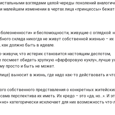
пристальными взглядами целой череды поколений аналогич
и малейшем изменении в чертах лица «принцессы» бежат
болезненности» и беспомощности, живущие с оглядкой: н
обного склада никогда не живут собственной жизнью – их
 как должно быть в идеале.
о-живучи, что истерик становится настоящим деспотом,
посмеет обидеть хрупкую «фарфоровую куклу», лучше уж
ому просто и быть не может.
лице) выносит в жизнь, где надо как-то действовать и чт
ого собственного представления о конкретных житейских
сама перспектива их иметь. Их кредо – это «да, но…». И э
 «но» категорически исключает для них возможность что-