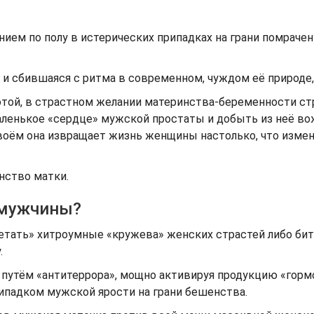
нием по полу в истерических припадках на грани помрачен
 и сбившаяся с ритма в современном, чуждом её природе,
тотой, в страстном желании материнства-беременности с
маленькое «сердце» мужской простаты и добыть из неё в
своём она извращает жизнь женщины настолько, что измен
нство матки.
 мужчины?
летать» хитроумные «кружева» женских страстей либо бит
.
 путём «антитеррора», мощно активируя продукцию «горм
рипадком мужской ярости на грани бешенства.