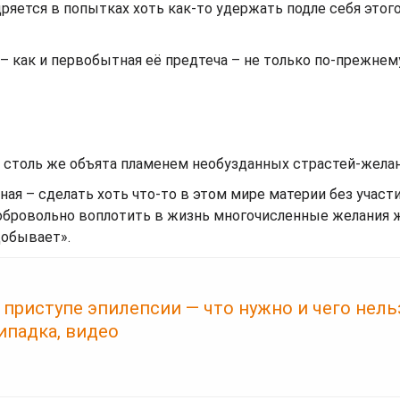
яется в попытках хоть как-то удержать подле себя этог
– как и первобытная её предтеча – не только по-прежнем
 столь же объята пламенем необузданных страстей-желан
ая – сделать хоть что-то в этом мире материи без учас
добровольно воплотить в жизнь многочисленные желания
добывает».
приступе эпилепсии — что нужно и чего нель
ипадка, видео