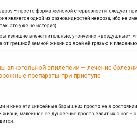
евроз – просто форма женской стервозности, следует пр
ия является одной из разновидностей невроза, ибо не им
ак, это уже не истерия).
уры излишне впечатлительные, утончённо-«воздушные», 
е от грешной земной жизни со всей её грязью и плесенью
ы алкогольной эпилепсии — лечение болезни
орожные препараты при приступе
и и кино эти «кисейные барышни» просто не в состояни
 жизни, малейшее её дуновение просто валит их с ног – 
дится.