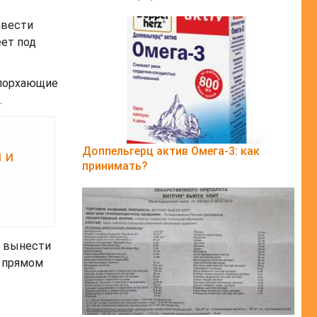
ивести
еет под
«порхающие
.
Доппельгерц актив Омега-3: как
 и
принимать?
и вынести
о прямом