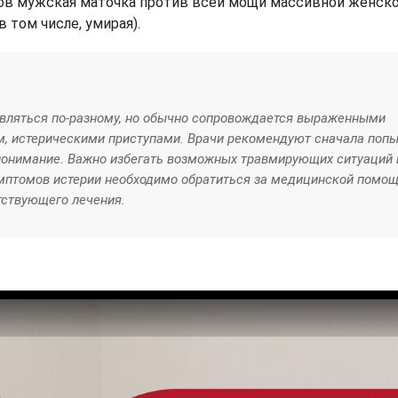
ров мужская маточка против всей мощи массивной женск
 том числе, умирая).
являться по-разному, но обычно сопровождается выраженными
, истерическими приступами. Врачи рекомендуют сначала поп
 понимание. Важно избегать возможных травмирующих ситуаций 
имптомов истерии необходимо обратиться за медицинской помо
тствующего лечения.