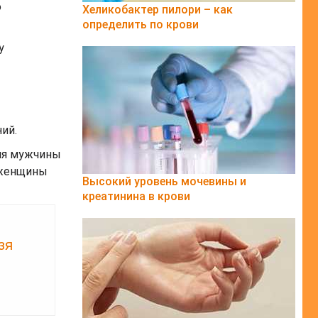
о
Хеликобактер пилори – как
определить по крови
у
ий.
тия мужчины
 женщины
Высокий уровень мочевины и
креатинина в крови
зя