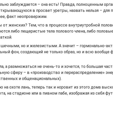
ильно заблуждается – она есть! Правда, полноценным орг
ткрывающуюся в просвет уретры, назвать нельзя – для п
нее, факт неопровержим.
 от женских? Тем, что в процессе внутриутробной полов
ются либо пещеристые тела полового члена, либо половые
аткой.
ышечными, но и железистыми. А значит – гормонально-ак
ьный фон, создающий не только образ, но и всю вообще
, а размножаться не очень-то и хочется, то большая част
ьную сферу – в «производство и перераспределение» эне
ственных и общенациональных).
 на охоте лань, теперь так и норовит из этого дома выск
а, на стадионе или в пивном пабе, изображая из себя фу