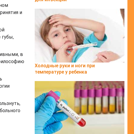
аном
ринятия и
ой
 губы,
тивными, в
 философию
Холодные руки и ноги при
температуре у ребенка
ь
ргии
ользнуть,
тбольного