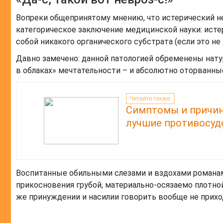
Вопреки общепринятому мнению, что истерический н
категорическое заключение медицинской науки: истер
собой никакого органического субстрата (если это не т
Давно замечено: данной патологией обременены нат
в облаках» мечтательности – и абсолютно оторванны
Читайте также:
Симптомы и причин
лучшие противосуд
Воспитанные обильными слезами и вздохами романам
прикосновения грубой, материально-осязаемо плотной
же принуждении и насилии говорить вообще не прихо