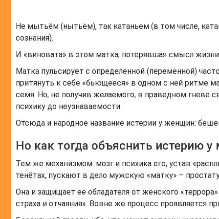
Не мытьём (нытьём), так катаньем (в том числе, ката
сознания).
И «виновата» в этом матка, потерявшая смысл жизни
Матка пульсирует с определённой (переменной) час
притянуть к себе «бьющееся» в одном с ней ритме 
семя. Но, не получив желаемого, в праведном гневе 
психику до неузнаваемости.
Отсюда и народное название истерии у женщин: беше
Но как тогда объяснить истерию у
Тем же механизмом: мозг и психика его, устав «расп
тенётах, пускают в дело мужскую «матку» – простату
Она и защищает её обладателя от женского «террора»
страха и отчаяния». Вовне же процесс проявляется п