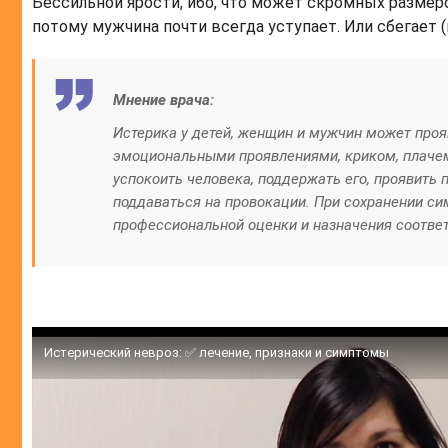
Бессильной ярости, ибо, что может скромных разме
потому мужчина почти всегда уступает. Или сбегает (в
Мнение врача:
Истерика у детей, женщин и мужчин может про
эмоциональными проявлениями, криком, плачем
успокоить человека, поддержать его, проявить
поддаваться на провокации. При сохранении с
профессиональной оценки и назначения соотве
Истерический невроз: ✅ лечение, признаки и симптомы