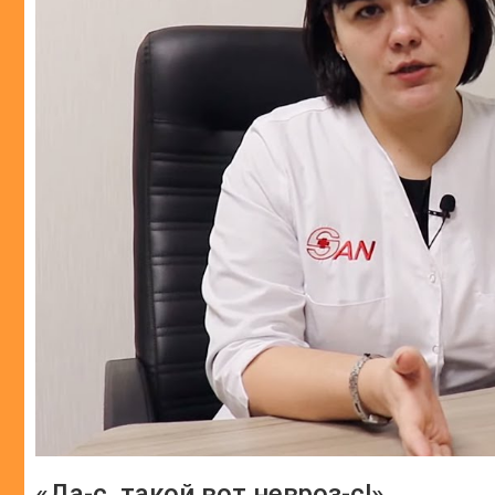
«Да-с, такой вот невроз-с!»