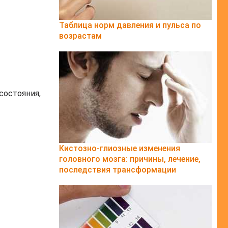
Таблица норм давления и пульса по
возрастам
состояния,
Кистозно-глиозные изменения
головного мозга: причины, лечение,
последствия трансформации