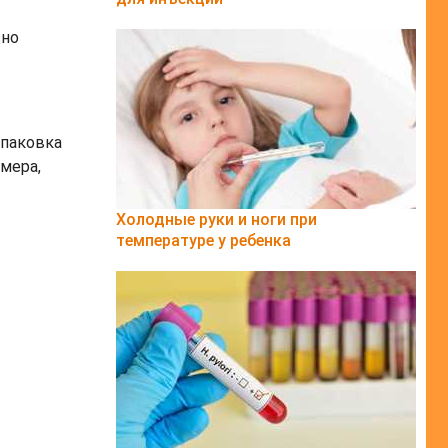
зно
упаковка
мера,
Холодные руки и ноги при
температуре у ребенка