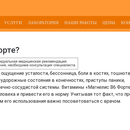
УСЛУГИ
ЛАБОРАТОРИЯ
НАШИ РАБОТЫ
ЦЕНЫ
КО
орте?
щущение усталости, бессонница, боли в костях, тошнота
удорожные состояния в конечностях, приступы паники,
ечно-сосудистой системы. Витамины «Магнелис В6 Форт
века и привести его в норму. Учитывая тот факт, что п
м его использования важно посоветоваться с врачом.