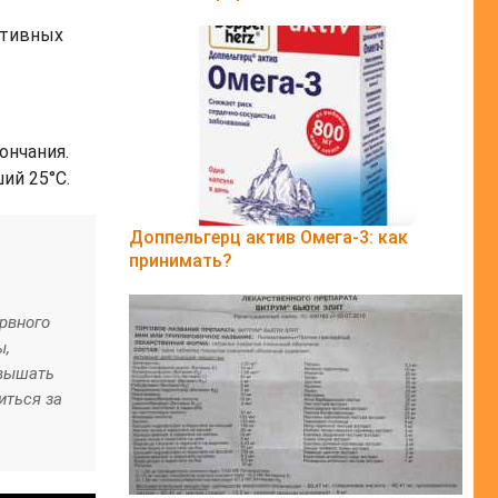
ативных
ончания.
ий 25°С.
Доппельгерц актив Омега-3: как
принимать?
рвного
ы,
евышать
иться за