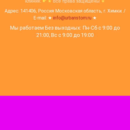
клиник.
☛
★
Все права защищены
★
Адрес: 141406, Россия Московская область, г. Химки. /
E-mail: ★
info@urbanstom.ru
★
Мы работаем Без выходных: Пн-Сб с 9:00 до
21:00, Вс c 9:00 до 19:00