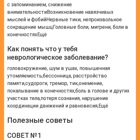
с запоминанием, снижение
внимательностиВозникновение навязчивых
мыслей и фобийНервные тики, непроизвольное
сокращение мышцГоловные боли, мигрени, боли в
конечностяхЕщё
Как понять что у тебя
неврологическое заболевание?
головокружение, шум в ушах, повышенная
утомляемость,бессонница, расстройство
памяти,судороги, тремор, тик,онемение,
покалывание в конечностях,боль в голове и других
участках тела,потеря сознания, нарушение
координации движений и равновесия,Ещё
Полезные советы
СОВЕТ №1