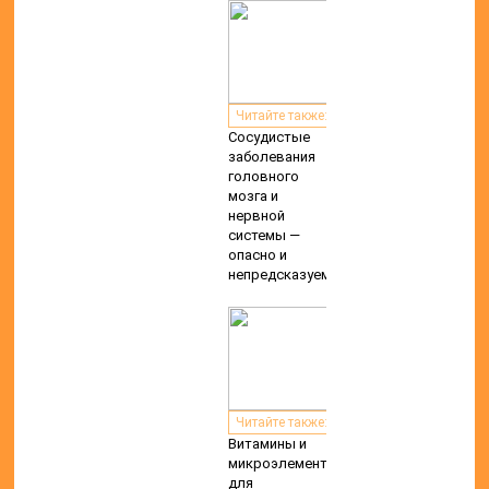
Читайте также:
Сосудистые
заболевания
головного
мозга и
нервной
системы —
опасно и
непредсказуемо
Читайте также:
Витамины и
микроэлементы
для