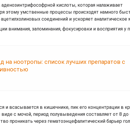
 аденозинтрифософрной кислоты, которая налаживает
аря этому умственные процессы происходят намного быст
ацетилхолиновых соединений и ускоряет аналитическое
и внимания, запоминания, фокусировки и восприятия у п
 на ноотропы: список лучших препаратов с
тивностью
я и всасывается в кишечнике, пик его концентрации в к
виде с мочой, период полувыведения составляет от 8 до 
ство проникать через гематоэнцефалитический барьер го