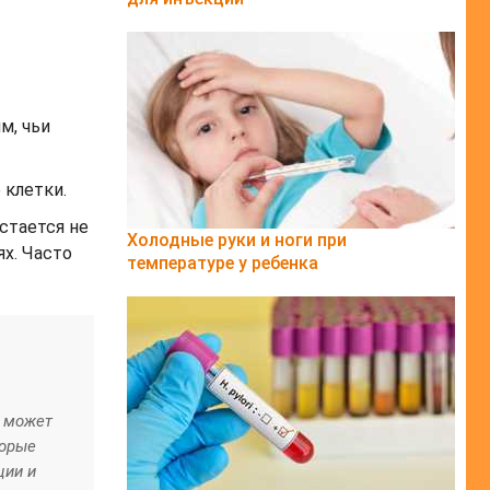
м, чьи
 клетки.
стается не
Холодные руки и ноги при
ях. Часто
температуре у ребенка
м может
торые
ции и