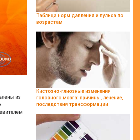
Таблица норм давления и пульса по
возрастам
Кистозно-глиозные изменения
влены из
головного мозга: причины, лечение,
последствия трансформации
.
тавителем