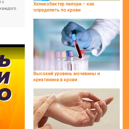
 с
Хеликобактер пилори – как
 каждого
определить по крови
Высокий уровень мочевины и
креатинина в крови