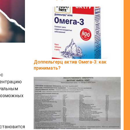
Доппельгерц актив Омега-3: как
принимать?
сс
центрацию
туальным
 возможных
 становится