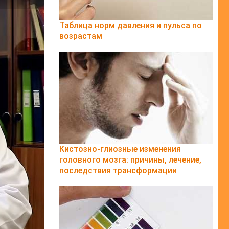
Таблица норм давления и пульса по
возрастам
Кистозно-глиозные изменения
головного мозга: причины, лечение,
последствия трансформации