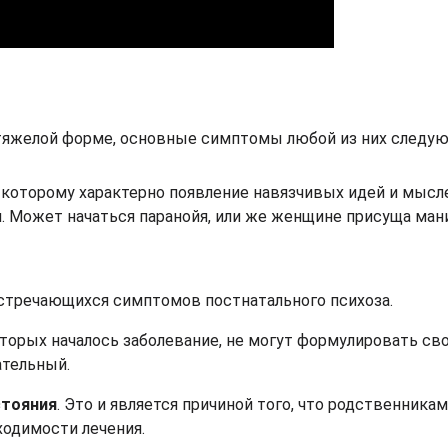
 тяжелой форме, основные симптомы любой из них следу
 которому характерно появление навязчивых идей и мысл
. Может начаться паранойя, или же женщине присуща мани
встречающихся симптомов постнатального психоза.
оторых началось заболевание, не могут формулировать св
ательный.
стояния
. Это и является причиной того, что родственника
ходимости лечения.