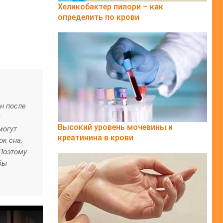
Хеликобактер пилори – как
определить по крови
н после
я
Высокий уровень мочевины и
могут
креатинина в крови
ок сна,
 Поэтому
бы