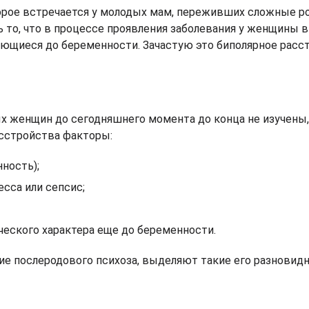
торое встречается у молодых мам, переживших сложные р
то, что в процессе проявления заболевания у женщины 
яющиеся до беременности. Зачастую это биполярное расс
х женщин до сегодняшнего момента до конца не изучены,
сстройства факторы:
ность);
сса или сепсис;
еского характера еще до беременности.
е послеродового психоза, выделяют такие его разновидн