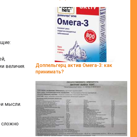
ющие:
ей,
Доппельгерц актив Омега-3: как
и величия.
принимать?
ои мысли.
м сложно