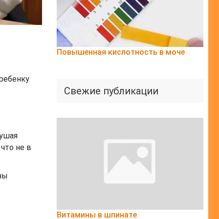
Повышенная кислотность в моче
 ребенку
Свежие публикации
лушая
что не в
ны
Витамины в шпинате