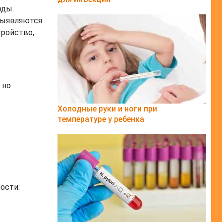
оды.
выявляются
тройство,
 но
Холодные руки и ноги при
температуре у ребенка
ости: