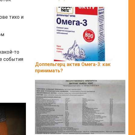
ове тихо и
ом
какой-то
ые события
Доппельгерц актив Омега-3: как
принимать?