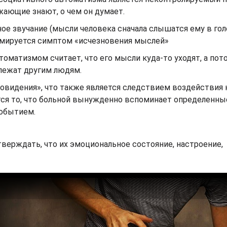
жающие знают, о чем он думает.
е звучание (мысли человека сначала слышатся ему в гол
ормируется симптом «исчезновения мыслей»
матизмом считает, что его мысли куда-то уходят, а пот
длежат другим людям.
овидения», что также является следствием воздействия 
тся то, что больной вынужденно вспоминает определенн
событием.
ерждать, что их эмоциональное состояние, настроение,