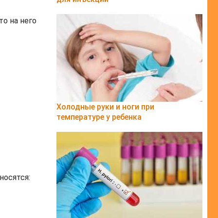
о на него
Холодные руки и ноги при
температуре у ребенка
носятся: