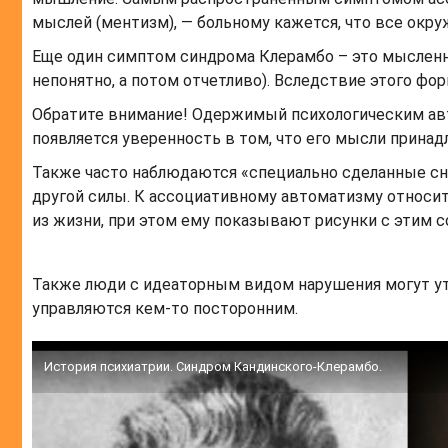
мыслей (ментизм), — больному кажется, что все окру
Еще один симптом синдрома Клерамбо – это мысленно
непонятно, а потом отчетливо). Вследствие этого ф
Обратите внимание! Одержимый психологическим авто
появляется уверенность в том, что его мысли прина
Также часто наблюдаются «специально сделанные сн
другой силы. К ассоциативному автоматизму относи
из жизни, при этом ему показывают рисунки с этим 
Также люди с идеаторным видом нарушения могут утв
управляются кем-то посторонним.
История психиатрии. Синдром Кандинского-Клерамбо.