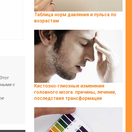
Таблица норм давления и пульса по
возрастам
Этот
нными с
Кистозно-глиозные изменения
головного мозга: причины, лечение,
ое
последствия трансформации