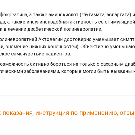
креатина, а также аминокислот (глутамата, аспартата) и
да, а также инсулиноподобная активность со стимуляцией
 в лечении диабетической полиневропатии.
 полиневропатией Актовегин достоверно уменьшает симп
ии, онемение нижних конечностей). Объективно уменьшаю
ское самочувствие пациентов.
зможность активно бороться не только с сахарным диа
ическими заболеваниями, которые могли быть вызваны 
 показания, инструкция по применению, отз