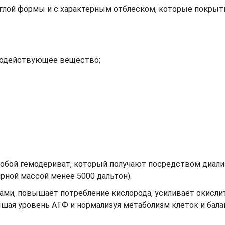
углой формы и с характерным отблеском, которые покры
нодействующее вещество;
собой гемодериват, который получают посредством диали
рной массой менее 5000 дальтон).
ми, повышает потребление кислорода, усиливает окисли
шая уровень АТФ и нормализуя метаболизм клеток и бала