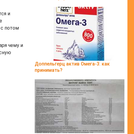
тся и
е
 с потом
аря чему и
осную
Доппельгерц актив Омега-3: как
принимать?