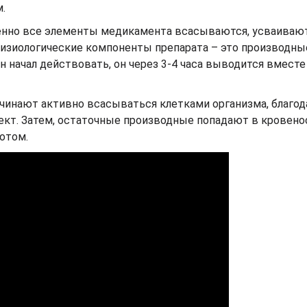
.
менно все элементы медикамента всасываются, усваиваю
е физиологические компоненты препарата – это производны
ин начал действовать, он через 3-4 часа выводится вместе
ачинают активно всасываться клетками организма, благод
кт. Затем, остаточные производные попадают в кровен
отом.