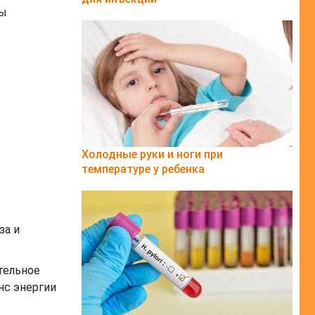
ты
Холодные руки и ноги при
температуре у ребенка
за и
тельное
нс энергии