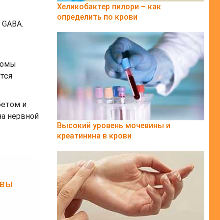
Хеликобактер пилори – как
определить по крови
 GABA.
томы
тся
бетом и
на нервной
Высокий уровень мочевины и
креатинина в крови
ывы