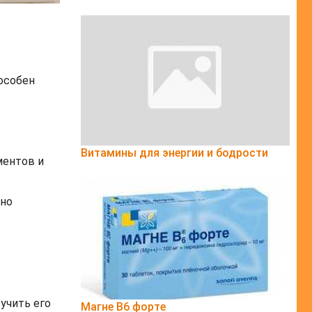
особен
Витамины для энергии и бодрости
ментов и
бно
учить его
Магне B6 форте