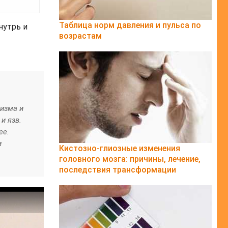
Таблица норм давления и пульса по
нутрь и
возрастам
изма и
и язв.
ее.
и
Кистозно-глиозные изменения
головного мозга: причины, лечение,
последствия трансформации