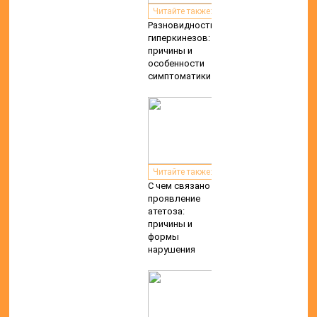
Читайте также:
Разновидности
гиперкинезов:
причины и
особенности
симптоматики
Читайте также:
С чем связано
проявление
атетоза:
причины и
формы
нарушения