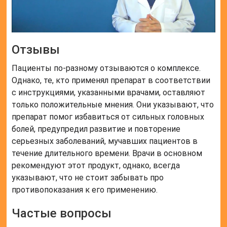
Чем отличается Мильгамма в
таблетках от уколов?
Таблетки препарата Мильгамма предназначены для
приема лекарства перорально. Состав их идентичен
раствору для инъекций (витамины группы В –
активные вещества бенфотиамина 100 мг,
пиридоксина гидрохлорид 1) и отличается
отсутствием лидокаина гидрохлорида и наличием
вспомогательных веществ.
Сколько стоит Мильгамма в