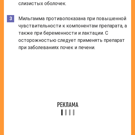
Аналоги
Аналогами по отношению к описанному средству
являются:
«Бинавит»;
«Комплигам»;
«Тригамма»;
«Витаксон»;
«Витагамма» и прочие.