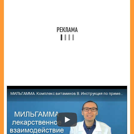
с инструкциями, указанными врачами, оставляют
только положительные мнения. Они указывают, что
препарат помог избавиться от сильных головных
болей, предупредил развитие и повторение
серьезных заболеваний, мучавших пациентов в
течение длительного времени. Врачи в основном
рекомендуют этот продукт, однако, всегда
указывают, что не стоит забывать про
противопоказания к его применению.
Частые вопросы