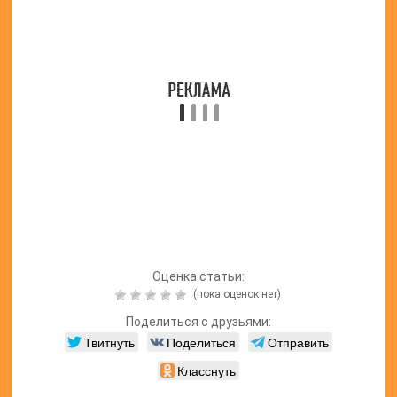
Читайте также:
Противоэпилептические
таблетки
Лирика —
инструкция по
применению,
цена, аналоги
и отзывы
врачей
Читайте также:
Неуробекс:
инструкция по
применению,
состав, цена,
аналоги