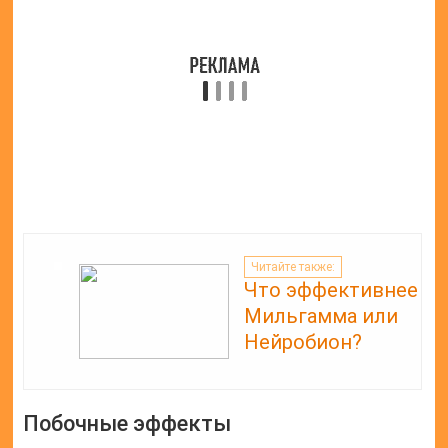
усиление сердечных ритмов, их ускорение;
расстройства диспепсического характера;
увеличение количества выделяемого пота;
кожный зуд;
акне;
судороги.