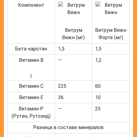
Компонент
Витрум
Витрум Вижн
Вижн (мг)
Форте (мг)
Бета-каротин
1,5
1,5
Витамин B
—
1,2
2
Витамин C
225
60
Витамин E
36
10
Витамин P
—
25
(Рутин, Рутозид)
Разница в составе минералов