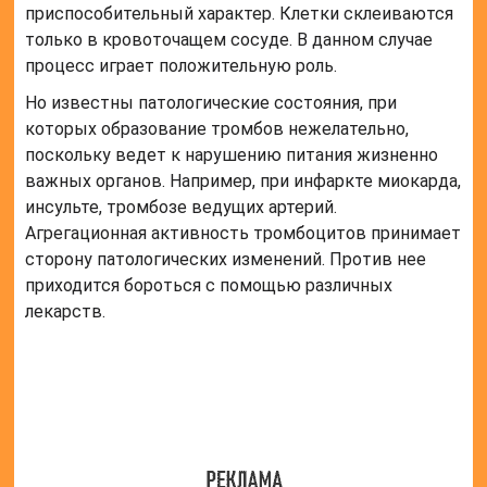
Существует практическая необходимость в
определении количественного выражения хорошей
и плохой агрегации тромбоцитов. Для этого нужно
пользоваться нормой и различать отклонения.
Как определить норму и
патологию?
Может ли анализ крови показать агрегационную
способность тромбоцитов конкретного человека?
Ведь для проведения исследования берется кровь
из вены, и с этого момента на клетки крови не
действуют «приказы» организма. Такой вид
анализов называют «инвитро», дословный перевод
с латыни «на стекле, в пробирке». Ученые всегда
стараются изучать реакцию в условиях,
приближенных к человеческому телу. Только
полученные таким путем данные можно считать
достоверными и пользоваться ими в диагностике.