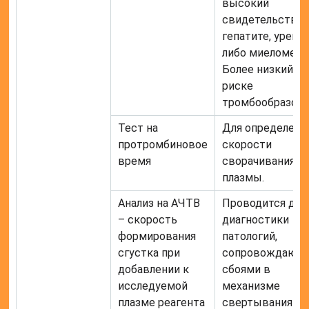
высокий
свидетельствуе
гепатите, уреми
либо миеломе.
Более низкий – 
риске
тромбообразова
Тест на
Для определени
протромбиновое
скорости
время
сворачивания
плазмы.
Анализ на АЧТВ
Проводится для
– скорость
диагностики
формирования
патологий,
сгустка при
сопровождающ
добавлении к
сбоями в
исследуемой
механизме
плазме реагента
свертывания кр