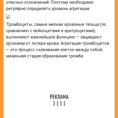
фибрина, другие элементы, новые слипшиеся
клетки. Таким образом тромб разрастается до
размеров, способных перекрыть диаметр сосуда и
прекратить кровотечение. От скорости процесса
порой зависит жизнь человека.
Роль агрегации тромбоцитов в
процессе свертываемости крови
Свертываемость крови зависит от множества
факторов. Один из них, агрегация тромбоцитов, в
здоровом организме носит защитный
приспособительный характер. Клетки склеиваются
только в кровоточащем сосуде. В данном случае
процесс играет положительную роль.
Но известны патологические состояния, при
которых образование тромбов нежелательно,
поскольку ведет к нарушению питания жизненно
важных органов. Например, при инфаркте миокарда,