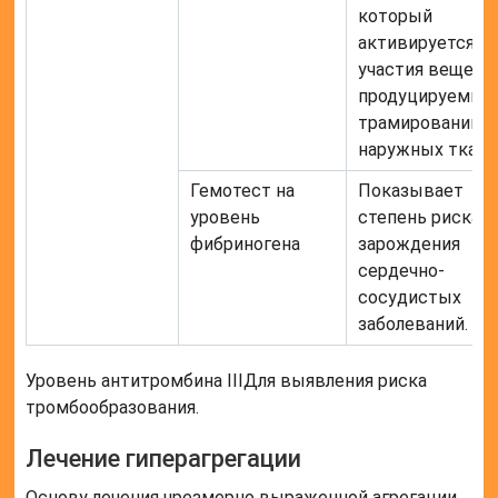
который
активируется б
участия вещест
продуцируемых
трамировании
наружных ткане
Гемотест на
Показывает
уровень
степень риска
фибриногена
зарождения
сердечно-
сосудистых
заболеваний.
Уровень антитромбина IIIДля выявления риска
тромбообразования.
Лечение гиперагрегации
Основу лечения чрезмерно выраженной агрегации