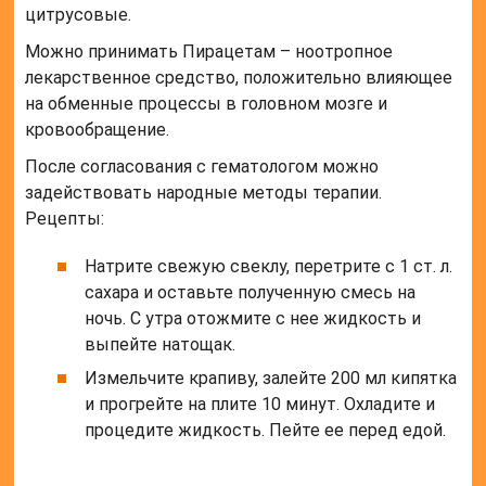
выпейте натощак.
Измельчите крапиву, залейте 200 мл кипятка
и прогрейте на плите 10 минут. Охладите и
процедите жидкость. Пейте ее перед едой.
Умеренную гипо или гиперагрегацию тромбоцитов
можно лечить амбулаторно, при тяжелой же
показана госпитализация.
Если приступить к терапии своевременно,
показатель быстро придет в норму. В противном
случае отклонение может привести к развитию
опасных осложнений. Поэтому необходимо
регулярно определять уровень агрегации.
Тромбоциты, самые мелкие кровяные тельца (по
сравнению с лейкоцитами и эритроцитами),
выполняют важнейшую функцию — защищают
организм от потери крови. Агрегация тромбоцитов