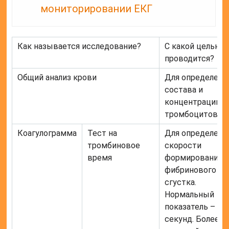
мониторировании ЕКГ
Как называется исследование?
С какой целью
проводится?
Общий анализ крови
Для определени
состава и
концентрации
тромбоцитов.
Коагулограмма
Тест на
Для определени
тромбиновое
скорости
время
формирования
фибринового
сгустка.
Нормальный
показатель – 10
секунд. Более