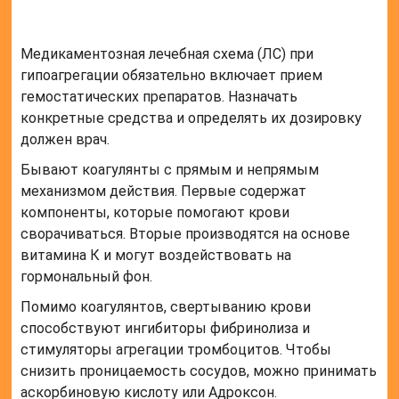
гормональный фон.
Помимо коагулянтов, свертыванию крови
способствуют ингибиторы фибринолиза и
стимуляторы агрегации тромбоцитов. Чтобы
снизить проницаемость сосудов, можно принимать
аскорбиновую кислоту или Адроксон.
Следует прервать прием препаратов, которые
обладают антиагрегантными свойствами:
Аспирина.
Ибупрофена.
Нимесила.
Парацетамола.
Троксевазина.
Анальгина.
Важный элемент терапии при гипоагрегации –