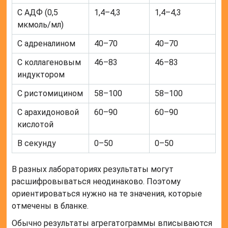
С АДФ (0,5
1,4–4,3
1,4–4,3
мкмоль/мл)
С адреналином
40–70
40–70
С коллагеновым
46–83
46–83
индуктором
С ристомицином
58–100
58–100
С арахидоновой
60–90
60–90
кислотой
В секунду
0–50
0–50
В разных лабораториях результаты могут
расшифровываться неодинаково. Поэтому
ориентироваться нужно на те значения, которые
отмечены в бланке.
Обычно результаты агрегатограммы вписываются