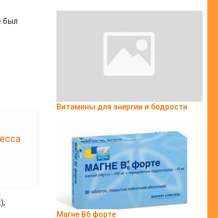
е был
Витамины для энергии и бодрости
есса
);
Магне B6 форте