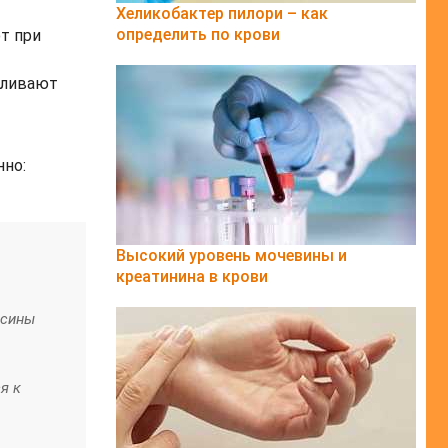
Хеликобактер пилори – как
определить по крови
ют при
вливают
нно:
Высокий уровень мочевины и
креатинина в крови
ксины
я к