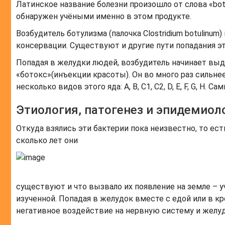
Латинское название болезни произошло от слова «bot
обнаружен учёными именно в этом продукте.
Возбудитель ботулизма (палочка Clostridium botulinum
консервации. Существуют и другие пути попадания эт
Попадая в желудки людей, возбудитель начинает выде
«ботокс»(инъекции красоты). Он во много раз сильн
несколько видов этого яда: A, B, C1, C2, D, E, F, G, H
Этиология, патогенез и эпидемиол
Откуда взялись эти бактерии пока неизвестно, то ест
сколько лет они
существуют и что вызвало их появление на земле – у
изученной. Попадая в желудок вместе с едой или в кр
негативное воздействие на нервную систему и желуд