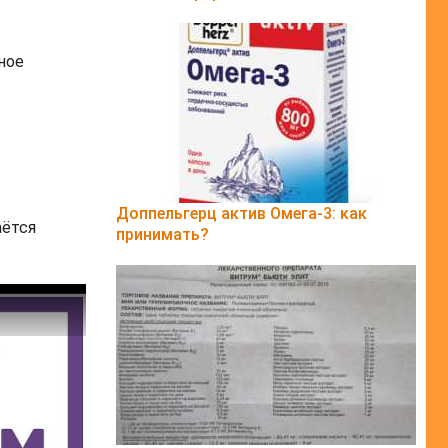
ное
Доппельгерц актив Омега-3: как
аётся
принимать?