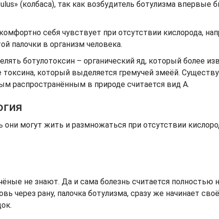
ulus» (колбаса), так как возбудитель ботулизма впервые 
) комфортно себя чувствует при отсутствии кислорода, нап
ой палочки в организм человека.
лять ботулотоксин – органический яд, который более из
ее токсина, который выделяется гремучей змеёй. Существ
. Самым распространённым в природе считается вид А.
огия
ь они могут жить и размножаться при отсутствии кислород
чёные не знают. Да и сама болезнь считается полностью 
овь через рану, палочка ботулизма, сразу же начинает сво
ок.