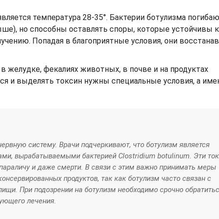
 является температура 28-35°. Бактерии ботулизма погиба
ыше), но способны оставлять споры, которые устойчивы к
учению. Попадая в благоприятные условия, они восстана
 желудке, фекалиях животных, в почве и на продуктах
ься и выделять токсин нужны специальные условия, а име
ервную систему. Врачи подчеркивают, что ботулизм является
и, вырабатываемыми бактерией Clostridium botulinum. Эти то
 параличу и даже смерти. В связи с этим важно принимать меры
консервированных продуктов, так как ботулизм часто связан с
ищи. При подозрении на ботулизм необходимо срочно обратитьс
вующего лечения.