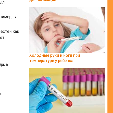
был
ример, в
вестен как
ует
Холодные руки и ноги при
температуре у ребенка
а, а
не
ё