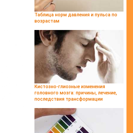
Таблица норм давления и пульса по
возрастам
Кистозно-глиозные изменения
головного мозга: причины, лечение,
последствия трансформации