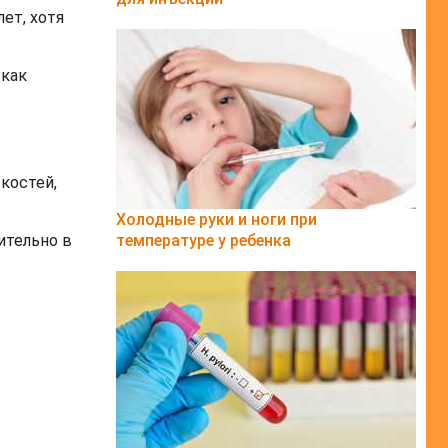
ет, хотя
 как
костей,
Холодные руки и ноги при
ительно в
температуре у ребенка