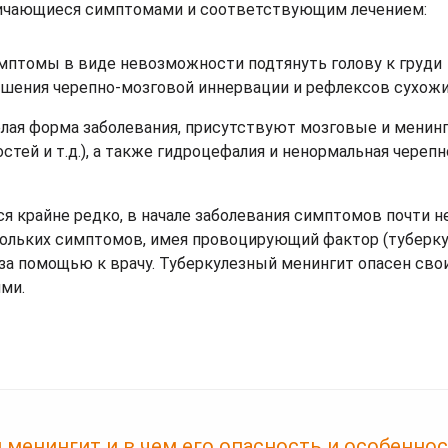
тличающиеся симптомами и соответствующим лечением:
мптомы в виде невозможности подтянуть голову к груди
шения черепно-мозговой иннервации и рефлексов сухожи
елая форма заболевания, присутствуют мозговые и менин
остей и т.д.), а также гидроцефалия и ненормальная череп
ся крайне редко, в начале заболевания симптомов почти н
кольких симптомов, имея провоцирующий фактор (туберку
 за помощью к врачу. Туберкулезный менингит опасен сво
ми.
 менингит и в чем его опасность и особенно