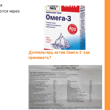
ся
ются через
Доппельгерц актив Омега-3: как
принимать?