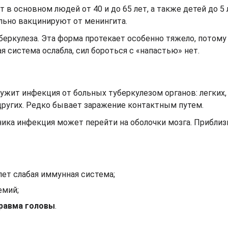
в основном людей от 40 и до 65 лет, а также детей до 5 л
ельно вакцинируют от менингита.
беркулеза. Эта форма протекает особенно тяжело, потому
 система ослабла, сил бороться с «напастью» нет.
жит инфекция от больных туберкулезом органов: легких, 
 других. Редко бывает заражение контактным путем.
ника инфекция может перейти на оболочки мозга. Приблиз
лет слабая иммунная система;
емий;
травма головы
.