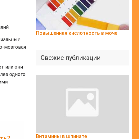
лий.
Повышенная кислотность в моче
гиальные
но-мозговая
Свежие публикации
ет или они
лез одного
ими
Витамины в шпинате
сть?