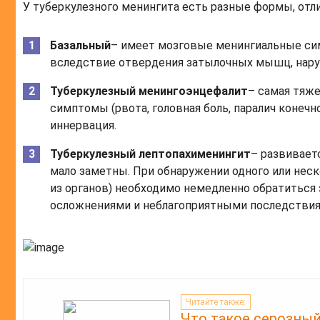
У туберкулезного менингита есть разные формы, о
Базальный
– имеет мозговые менингиальные си
вследствие отвердения затылочных мышц, нару
Туберкулезный менингоэнцефалит
– самая тяж
симптомы (рвота, головная боль, паралич конечн
иннервация.
Туберкулезный лептопахименингит
– развивает
мало заметны. При обнаружении одного или нес
из органов) необходимо немедленно обратиться
осложнениями и неблагоприятными последствия
Читайте также:
Что такое серозный