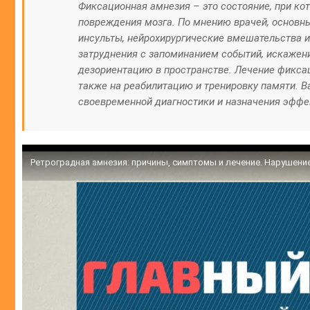
Фиксационная амнезия – это состояние, при к
повреждения мозга. По мнению врачей, основн
инсульты, нейрохирургические вмешательства 
затруднения с запоминанием событий, искажен
дезориентацию в пространстве. Лечение фиксац
также на реабилитацию и тренировку памяти. В
своевременной диагностики и назначения эффе
Ретроградная амнезия: причины, симптомы и лечение. Нарушение