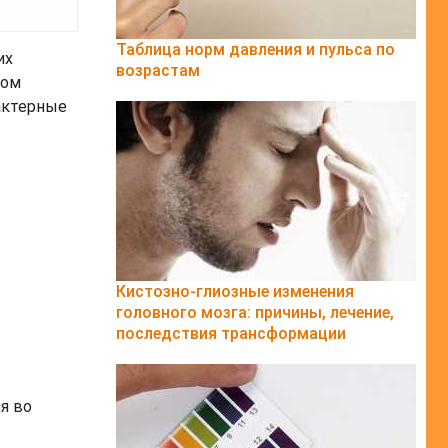
Таблица норм давления и пульса по
их
возрастам
ром
рактерные
Кистозно-глиозные изменения
головного мозга: причины, лечение,
последствия трансформации
я во