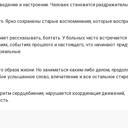
оведение и настроение. Человек становится раздражител
го. Ярко сохранены старые воспоминания, которые восп
чает рассказывать, болтать. У больных часто встречается
ниях, событиях прошлого и настоящего, что начинают при
реальные.
о образа жизни. Но заниматься каким-либо делом, продо
бое услышанное слово, впечатление и все остальное стира
 ритм сердцебиения, нарушается координация движений,
сть.