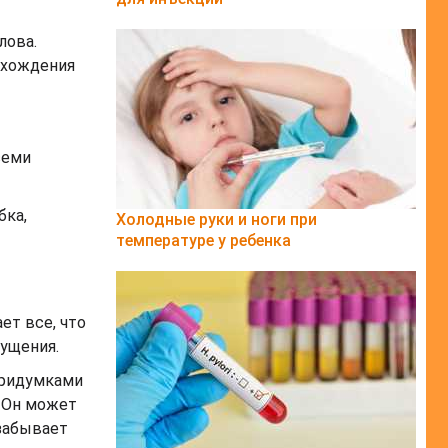
лова.
нахождения
семи
бка,
Холодные руки и ноги при
температуре у ребенка
ет все, что
щущения.
придумками
. Он может
 забывает