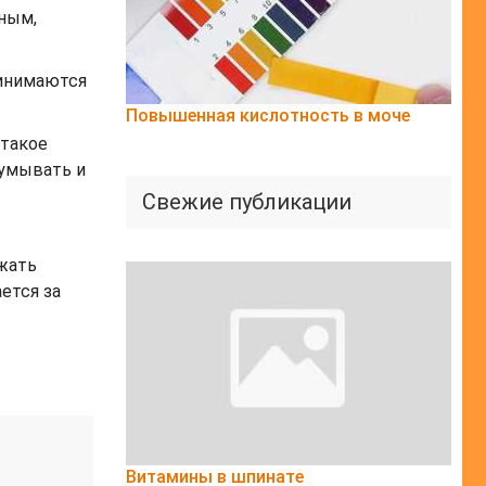
ьным,
ринимаются
Повышенная кислотность в моче
 такое
думывать и
Свежие публикации
лжать
ется за
Витамины в шпинате