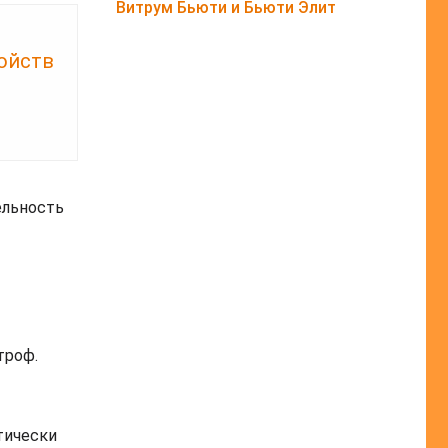
Витрум Бьюти и Бьюти Элит
ройств
ельность
троф.
тически