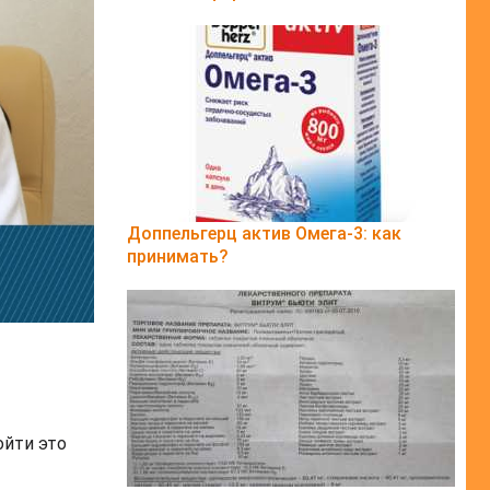
Доппельгерц актив Омега-3: как
принимать?
ойти это