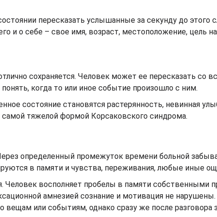
состоянии пересказать услышанные за секунду до этого с
о и о себе – свое имя, возраст, местоположение, цель 
тлично сохраняется. Человек может ее пересказать со в
понять, когда то или иное событие произошло с ним.
нное состояние становятся растерянность, невинная улы
и самой тяжелой формой Корсаковского синдрома.
Через определенный промежуток времени больной забыва
ируются в памяти и чувства, переживания, любые иные о
 Человек восполняет пробелы в памяти собственными 
ксационной амнезией сознание и мотивация не нарушены
о вещам или событиям, однако сразу же после разговора