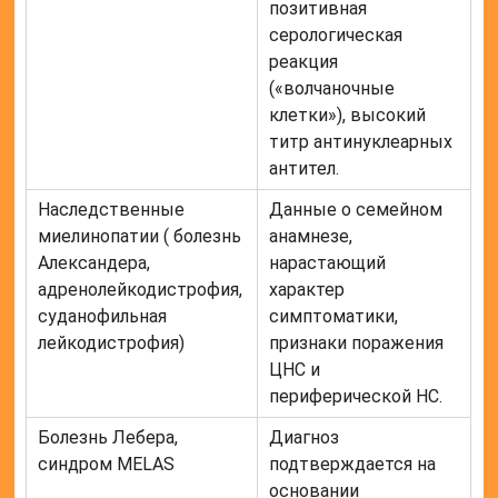
позитивная
серологическая
реакция
(«волчаночные
клетки»), высокий
титр антинуклеарных
антител.
Наследственные
Данные о семейном
миелинопатии (
болезнь
анамнезе,
Александера
,
нарастающий
адренолейкодистрофия
,
характер
суданофильная
симптоматики,
лейкодистрофия)
признаки поражения
ЦНС и
периферической НС.
Болезнь Лебера
,
Диагноз
синдром MELAS
подтверждается на
основании