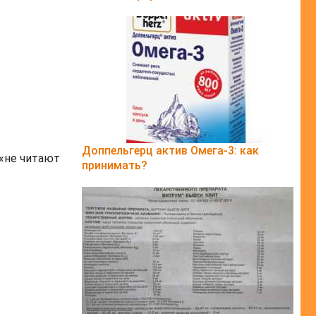
Доппельгерц актив Омега-3: как
«не читают
принимать?