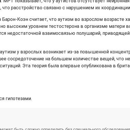
в
. МРТ показывает, что у аутистов отсутствует нейронная
 что расстройство связано с нарушением их координации
 Барон-Коэн считает, что аутизм во взрослом возрасте х
но высоким уровнем тестостерона в организме матери в
тся недостаточной взаимосвязью полушарий, приводящей
е, аутизм у взрослых возникает из-за повышенной концент
шее сосредоточение на большем количестве вещей, что н
итуаций. Эта теория была впервые опубликована в брит
ся гипотезами.
 может быть сложно определить без специального обследования