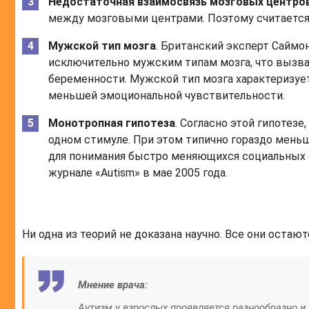
Недостаточная взаимосвязь мозговых центро
между мозговыми центрами. Поэтому считается,
Мужской тип мозга
. Британский эксперт Саймон
исключительно мужским типам мозга, что вызва
беременности. Мужской тип мозга характеризуе
меньшей эмоциональной чувствительности.
Монотропная гипотеза
. Согласно этой гипотез
одном стимуле. При этом типично гораздо мень
для понимания быстро меняющихся социальных с
журнале «Autism» в мае 2005 года.
Ни одна из теорий не доказана научно. Все они остают
Мнение врача:
Аутизм у взрослых проявляется разнообразно и