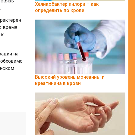
 связь
Хеликобактер пилори – как
.
определить по крови
арактерен
о время
 к
рации на
еобходимо
анском
Высокий уровень мочевины и
креатинина в крови
.