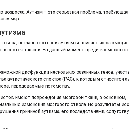
но возросла. Аутизм – это серьезная проблема, требующая
ьных мер.
аутизма
ого века, согласно которой аутизм возникает из-за эмоци
тся несостоятельной. На данный момент среди возможных 
 возможной дисфункции нескольких различных генов, учас
тва аутистического спектра (РАС), к которым относится а
оре, передаваемые потомству.
тистов имеют повреждения мозговой ткани, в основном,
мальные изменения мозгового ствола. Но результаты ис
арушения причиной аутизма, его последствиями, сопутст