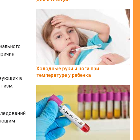
онального
причин
Холодные руки и ноги при
температуре у ребенка
твующих в
утизм,
следований
вующим