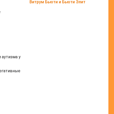
Витрум Бьюти и Бьюти Элит
т
 аутизма у
негативные