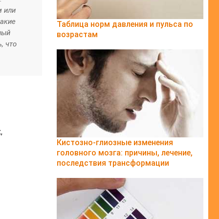
м или
какие
Таблица норм давления и пульса по
ный
возрастам
, что
,
Кистозно-глиозные изменения
головного мозга: причины, лечение,
последствия трансформации