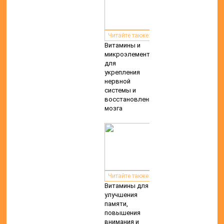
Читайте также:
Витамины и
микроэлементы
для
укрепления
нервной
системы и
восстановления
мозга
Читайте также:
Витамины для
улучшения
памяти,
повышения
внимания и