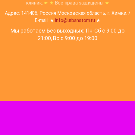
клиник.
☛
★
Все права защищены
★
Адрес: 141406, Россия Московская область, г. Химки. /
E-mail: ★
info@urbanstom.ru
★
Мы работаем Без выходных: Пн-Сб с 9:00 до
21:00, Вс c 9:00 до 19:00