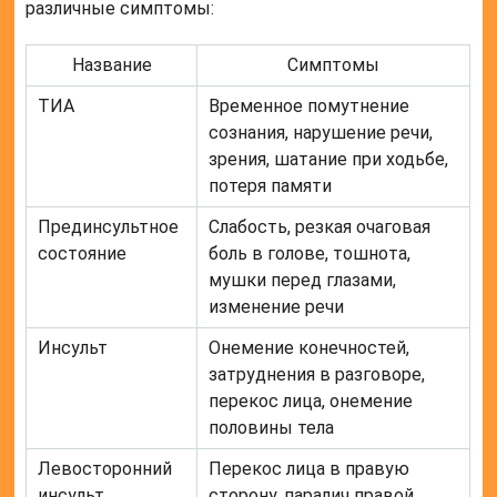
различные симптомы:
Название
Симптомы
ТИА
Временное помутнение
сознания, нарушение речи,
зрения, шатание при ходьбе,
потеря памяти
Прединсультное
Слабость, резкая очаговая
состояние
боль в голове, тошнота,
мушки перед глазами,
изменение речи
Инсульт
Онемение конечностей,
затруднения в разговоре,
перекос лица, онемение
половины тела
Левосторонний
Перекос лица в правую
инсульт
сторону, паралич правой