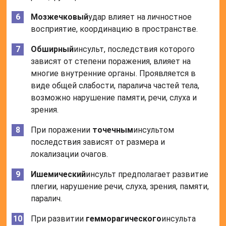
Мозжечковый
удар влияет на личностное
восприятие, координацию в пространстве.
Обширный
инсульт, последствия которого
зависят от степени поражения, влияет на
многие внутренние органы. Проявляется в
виде общей слабости, паралича частей тела,
возможно нарушение памяти, речи, слуха и
зрения.
При поражении
точечным
инсультом
последствия зависят от размера и
локализации очагов.
Ишемический
инсульт предполагает развитие
плегии, нарушение речи, слуха, зрения, памяти,
паралич.
При развитии
гемморагического
инсульта