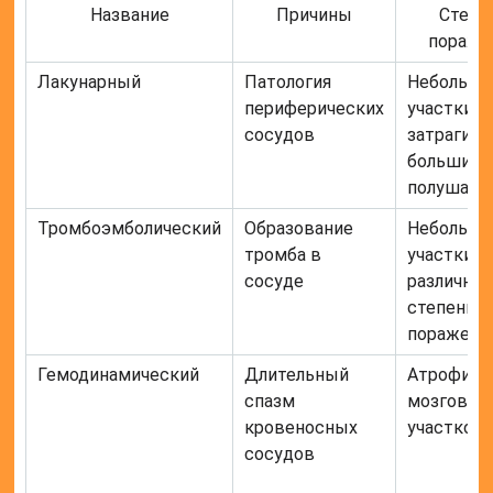
Название
Причины
Степе
пораже
Лакунарный
Патология
Небольши
периферических
участки, н
сосудов
затрагив
большие
полушари
Тромбоэмболический
Образование
Небольши
тромба в
участки с
сосуде
различной
степенью
поражени
Гемодинамический
Длительный
Атрофия
спазм
мозговых
кровеносных
участков
сосудов