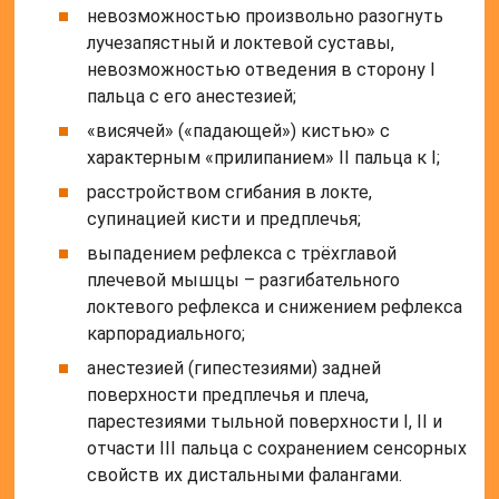
невозможностью произвольно разогнуть
лучезапястный и локтевой суставы,
невозможностью отведения в сторону I
пальца с его анестезией;
«висячей» («падающей») кистью» с
характерным «прилипанием» II пальца к I;
расстройством сгибания в локте,
супинацией кисти и предплечья;
выпадением рефлекса с трёхглавой
плечевой мышцы – разгибательного
локтевого рефлекса и снижением рефлекса
карпорадиального;
анестезией (гипестезиями) задней
поверхности предплечья и плеча,
парестезиями тыльной поверхности I, II и
отчасти III пальца с сохранением сенсорных
свойств их дистальными фалангами.