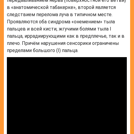
передавливанием нерва (поверхностной его ветви)
в «анатомической табакерке», второй является
следствием перелома луча в типичном месте.
Проявляются оба синдрома «онемением» тыла
пальцев и всей кисти, жгучими болями тыла I
пальца, иррадиирующими как в предплечье, так и в
плечо. Причём нарушения сенсорики ограничены
пределами большого (I) пальца.