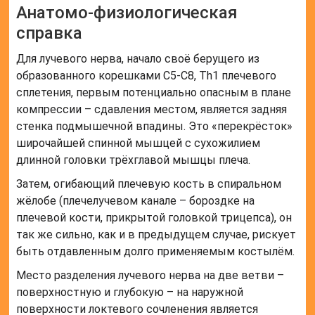
Анатомо-физиологическая
справка
Для лучевого нерва, начало своё берущего из
образованного корешками C5-C8, Th1 плечевого
сплетения, первым потенциально опасным в плане
компрессии – сдавления местом, является задняя
стенка подмышечной впадины. Это «перекрёсток»
широчайшей спинной мышцей с сухожилием
длинной головки трёхглавой мышцы плеча.
Затем, огибающий плечевую кость в спиральном
жёлобе (плечелучевом канале – бороздке на
плечевой кости, прикрытой головкой трицепса), он
так же сильно, как и в предыдущем случае, рискует
быть отдавленным долго применяемым костылём.
Место разделения лучевого нерва на две ветви –
поверхностную и глубокую – на наружной
поверхности локтевого сочленения является