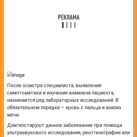
перейти на более свободный, не обтягивающий тип
кроя.
При избыточном весе – изменить рацион и
заняться выполнением физических упражнений.
Во время терапевтического лечения назначаются
витамины группы В (В1 и В12).
При устранении интенсивной боли применяются
болеутоляющие препараты местного и внутреннего
назначения. Спазмолитики назначаются при спазмах
и нарушении кровообращения.
Для блокады сильного болевого синдрома
применяются анестетики местного назначения –
новокаин или лидокаин.
Хорошо зарекомендовали себя
физиотерапевтические процедуры – грязевые
ванны, массаж, дарсонвализация.
При сильных повреждениях, дабы не допустить