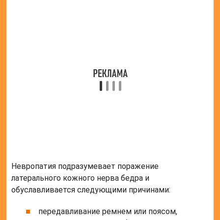
Невропатия подразумевает поражение
латерального кожного нерва бедра и
обуславливается следующими причинами:
передавливание ремнем или поясом,
который находится на бедрах;
нахождение объемных вещей в передних
брючных карманах;
жировые отложения в тазобедренной
области и на передней брюшной стенке;
беременность;
асцит;
постоянные хронические затруднения
испражнений;
патологии эндокринной системы;
хронические интоксикации;