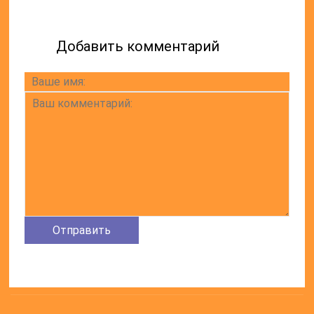
ПРЯМАЯ РЕСТАВРАЦИЯ
ДЕНТАЛЬНАЯ ИМПЛАНТАЦИЯ
ПРОТЕЗИРОВАНИЕ
АДРЕСА НАШИХ КЛИНИК
Химки, мкр-н Сходня, ул. Горького
Химки, Левый Берег, ул. Нахимова
Химки, Подрезково, ул. Центральная
Зеленоград, Голубое, Тверецкий проезд
СОЦ-СЕТИ