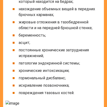
гормональный дисбаланс;
искривление позвоночника;
повреждения тазовых костей.
Особенности симптоматики
К основным симптомам относятся – нарушения
чувствительности, тянущие или острые болевые
ощущения. Часто наблюдаются анемия, жжение и
мурашки в районе иннервации. Боль увеличивается
во время ходьбы или после физических нагрузок.
На начальных стадиях невропатии человек не
наблюдает болевых эффектов, лишь онемение,
покалывание и стянутость кожных покровов в
районе бедер.
При прогрессировании патологии симптоматика