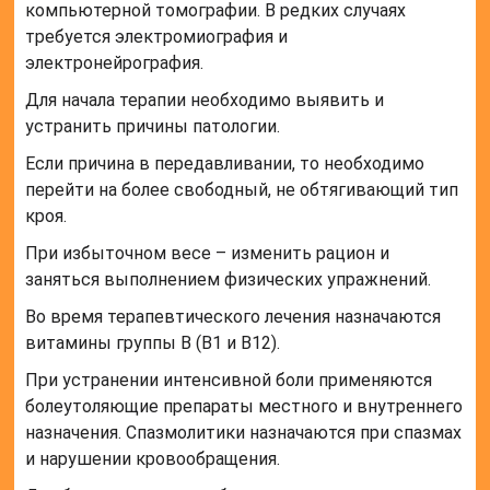
паралича мышц с дальнейшей атрофией, проводят
хирургические операции.
Невропатия бедренного нерва