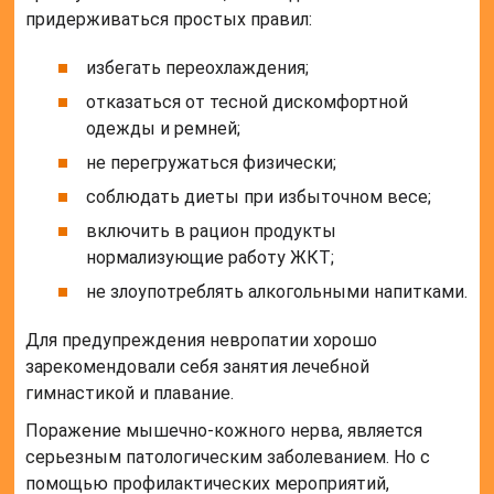
Он следует по ходу части подмышечной артерии
дистальнее малой грудной мышцы латерально и
входит в переднюю часть руки, где проходит через
клювовидно-плечевую мышцу.
Какой нерв иннервирует кожу?
Спинномозговые нервы иннервируют скелетную
мускулатуру и кожу. Участки кожи, получающий
иннервацию от спинномозгового нерва называется
дерматом.
Какой нерв иннервирует Надостную
мышцу?
Надлопаточный нерв управляет двумя мышцами:
надостная мышца подостная мышца
Где проходит латеральный кожный