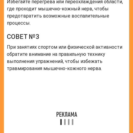
Поделиться с друзьями:
Твитнуть
Поделиться
Отправить
Класснуть
Похожие публикации
Читайте также:
Бедренный
нерв:
анатомия,
физиология,
симптомы и
лечение