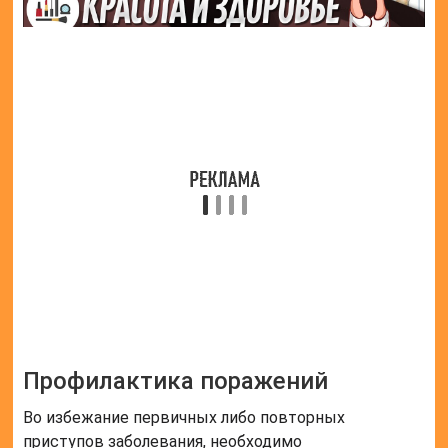
соблюдать диеты при избыточном весе;
включить в рацион продукты
нормализующие работу ЖКТ;
не злоупотреблять алкогольными напитками.
Для предупреждения невропатии хорошо
зарекомендовали себя занятия лечебной
гимнастикой и плавание.
Поражение мышечно-кожного нерва, является
серьезным патологическим заболеванием. Но с
помощью профилактических мероприятий,
возможно избежать или предотвратить развитие
уже существующей болезни.
Частые вопросы
Где находится мышечно кожный
нерв?