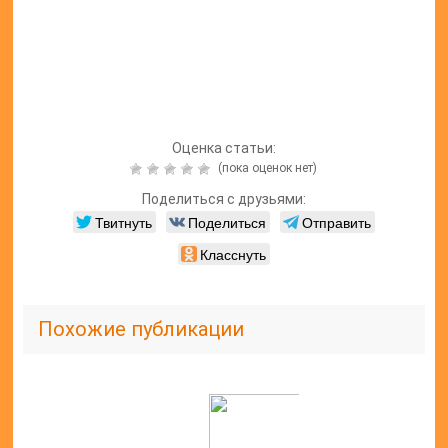
заболеваний
Читайте также:
Подколенный
срединный
нерв: его
повреждения
и лечение
Читайте также:
Малоберцовый
нерв и его
поражение:
нейропатия,