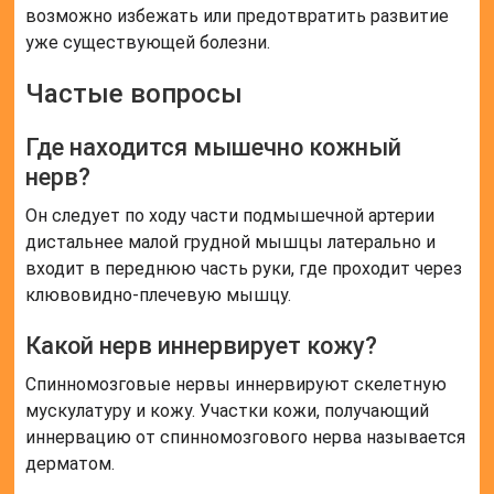
нерв бедра?
Латеральный кожный нерв бедра (лат. Nervus
cutaneus femoris lateralis) — нерв поясничного
сплетения. Образован волокнами LII — LIII нервов.
Выходит из-под латерального края большой
поясничной мышцы, иногда проходит через её
толщу.
Полезные советы
СОВЕТ №1
При возникновении болей в области мышечно-
кожного нерва обратитесь к врачу для точного
диагноза и назначения правильного лечения.