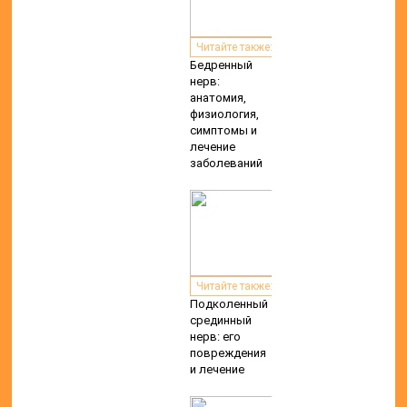
неврит,
аксонопатия
Читайте также:
Невропатия и
другие
повреждения
большеберцового
нерва
Добавить комментарий