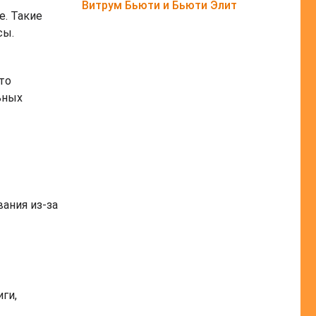
Витрум Бьюти и Бьюти Элит
е. Такие
сы.
то
ьных
ания из-за
иги,