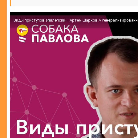
Виды приступов эпилепсии – Артем Шарков // генерализированн