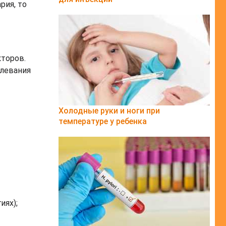
рия, то
кторов.
олевания
Холодные руки и ноги при
температуре у ребенка
иях);