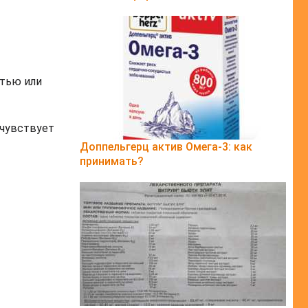
стью или
 чувствует
Доппельгерц актив Омега-3: как
принимать?