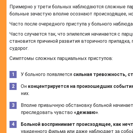
Примерно у трети больных наблюдаются сложные парц
больные зачастую вполне осознают происходящее, но
Часто после очередного приступа у больного наблюда
Часто случается так, что эпилепсия начинается с пар
становится причиной развития вторичного припадка, г
судорог.
Симптомы сложных парциальных приступов:
У больного появляется
сильная тревожность, с
Он
концентрируется на произошедших события
них.
Вполне привычную обстановку больной начинает 
преследовать чувство
«дежавю»
.
Больной воспринимает происходящее, как неч
увиденного фильма или даже наблюдает за собой