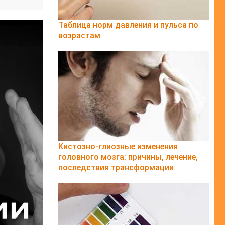
Таблица норм давления и пульса по
возрастам
Кистозно-глиозные изменения
головного мозга: причины, лечение,
последствия трансформации