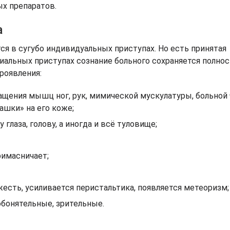
х препаратов.
а
ся в сугубо индивидуальных приступах. Но есть принятая
иальных приступах сознание больного сохраняется полно
роявления:
щения мышц ног, рук, мимической мускулатуры, больной
ашки» на его коже;
глаза, голову, а иногда и всё туловище;
римасничает;
яжесть, усиливается перистальтика, появляется метеоризм;
обонятельные, зрительные.