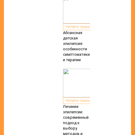
Читайте также:
Абсансная
детская
эпилепсия:
особенности
симптоматики
и терапии
Читайте также:
Лечение
эпилепсии:
современный
подход к
выбору
методов и