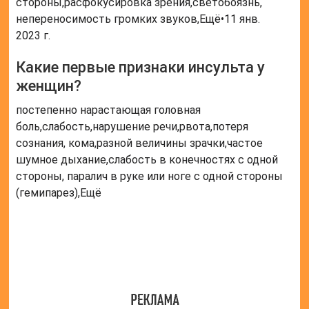
стороны,расфокусировка зрения,светобоязнь,
непереносимость громких звуков,Ещё•11 янв.
2023 г.
Какие первые признаки инсульта у
женщин?
постепенно нарастающая головная
боль,слабость,нарушение речи,рвота,потеря
сознания, кома,разной величины зрачки,частое
шумное дыхание,слабость в конечностях с одной
стороны, паралич в руке или ноге с одной стороны
(гемипарез),Ещё