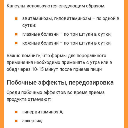
Среди побочных эффектов во время приема
продукта отмечают:
гипервитаминоз А;
аллергия;
отравление.
Симптоматическими проявлениями состояния
гипервитаминоза считаются:
Читайте также:
Витамин Д в
каплях
сонливость;