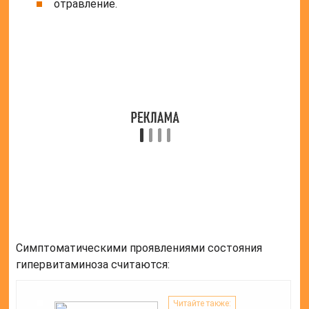
повышенное потоотделение;
головные боли;
расстройства диспепсического характера;
нарушения координации.
При возникновении подобных состояний от
использования любых форм препарата, жидкой или
капсульной, стоит отказаться. Нелишним будет и
обращение к врачу, так как может понадобиться
назначение симптоматического лечения.
Как хранить?
Условия хранения зависят от формы выпуска
витаминного средства:
капсулы и раствор хранятся в течение двух
лет;
капли – в течение трех лет.