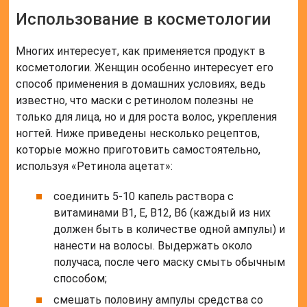
ампулу раствора и нанести массу на волосы
по всей длине, оставить на ночь, с утра
смыть обычным способом. Подобная смесь
активизирует рост волос.
Интересные факты
Ретинола ацетат — это форма витамина А,
которая используется в косметике для
улучшения состояния кожи. Он помогает
уменьшить морщины, пигментные пятна и
акне.
Ретинола ацетат является более стабильной
формой витамина А, чем ретинол, поэтому он
менее подвержен окислению и может
храниться дольше.