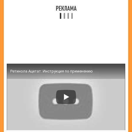
ногтей. Ниже приведены несколько рецептов,
которые можно приготовить самостоятельно,
используя «Ретинола ацетат»:
соединить 5-10 капель раствора с
витаминами В1, Е, В12, В6 (каждый из них
должен быть в количестве одной ампулы) и
нанести на волосы. Выдержать около
получаса, после чего маску смыть обычным
способом;
смешать половину ампулы средства со
столовой ложкой оливкового масла, нанести
на лицо, выдерживать до практически
полного впитывания, после чего остатки
убрать бумажной салфеткой. Маска
наносится в вечернее время, не смывается,
ее можно оставлять на всю ночь;
смешать сок алоэ, мед, масло пшеницы,