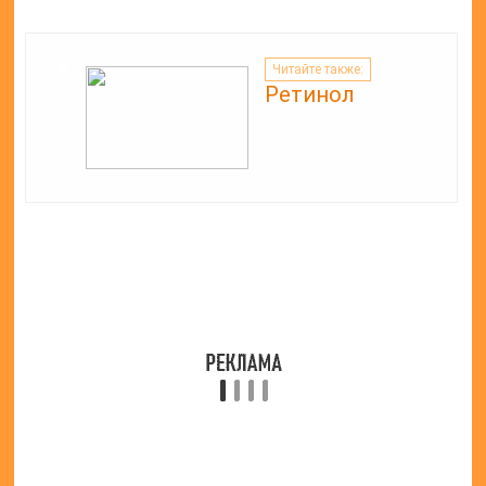
Класснуть
Похожие публикации
Читайте также:
Ретинол
Читайте также: