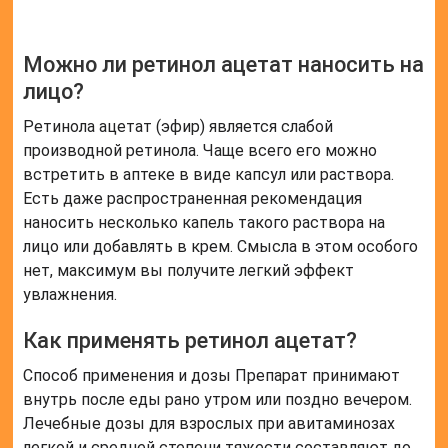
Перед началом использования ретинола ацетата
обязательно проконсультируйтесь с дерматологом
или косметологом, чтобы узнать подходящую
концентрацию и частоту применения для вашего
типа кожи.
СОВЕТ №2
Используйте ретинол ацетат только вечером, так
как он может повысить чувствительность кожи к
ультрафиолетовому излучению, что может
привести к ожогам от солнца.
СОВЕТ №3
Начинайте использование ретинола ацетата с
низкой концентрации, постепенно увеличивая дозу,
чтобы избежать раздражения и пересушивания
кожи.