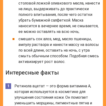
Ретинола ацетат может быть использован для
лечения различных кожных заболеваний, таких
как псориаз, экзема и ихтиоз.
Ретиноевая мазь/ Ретасол/ Ретинола ацетат и ретинола пальмитат: лечат или калечат?
Стоимость
Продукт стоит от 85 рублей в аптеках. Отпускается
без рецепта.