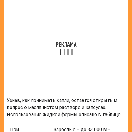
Узнав, как принимать капли, остается открытым
вопрос о маслянистом растворе и капсулах.
Использование жидкой формы описано в таблице.
При
Взрослые – до 33 000 МЕ
авитаминозе,
ежедневно, дети – до 5 000
гиповитаминозе
МЕ
При кожных
Взрослые – 50 000 – 100 000
болезнях
МЕ в сутки, дети – 5 000 –
20 000 МЕ
При
Только взрослые – по 50 000
заболеваниях
– 100 000 МЕ ежедневно
глаз
Важно помнить, что капли и маслянистый раствор