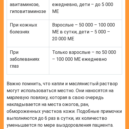
могут использоваться местно. Они наносятся на
марлевую повязку, которая в свою очередь
накладывается на места ожогов, ран,
обмороженных участков кожи. Подобные примочки
выполняются до 6 раз в сутки, их количество
уменьшается по мере выздоровления пациента.
Капсулы используются следующим образом:
авитаминозы, гиповитаминозы – по одной в
сутки;
глазные болезни – по три штуки в сутки;
кожные болезни – по три штуки в сутки.
Важно помнить, что формы для перорального
применения необходимо применять с утра или в
обед через 10-15 минут после приема пищи.
Побочные эффекты, передозировка