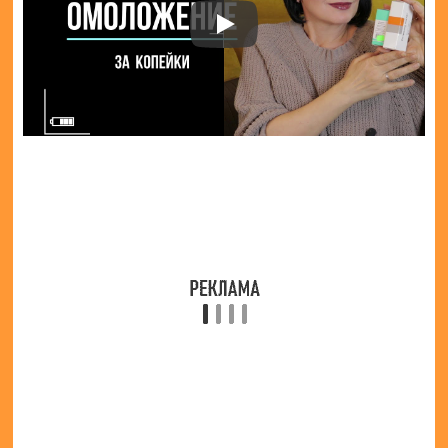
Цели и
особенности
применения
лекарства
Валемидин: показания,
инструкция, отзывы
«Ретинола Пальмитат»;
«Витамин А»;
«Ретинол» и прочие.
Отличия «Ретинола Ацетат» от
«Ретинола Пальмитат»
Основное отличие «Ретинола Ацетат» от «Ретинола
Пальмитат» в том, что первый считается сложным
эфиром уксусной кислоты, а второй –