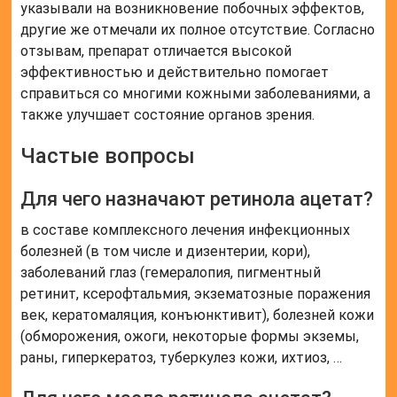
Можно ли ретинол ацетат наносить на
лицо?
Ретинола ацетат (эфир) является слабой
производной ретинола. Чаще всего его можно