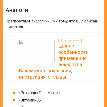
пальмитиновой кислоты. Они также отличаются
тем, что второй полностью усваивается
организмом человека при пероральном
использовании. Они оба полезны, а потому решение
о том, какой из препаратов употреблять, должен
решать врач.
Отзывы
Люди, которым пришлось использовать «Ретинола
ацетат» в его разных формах в основном
оставляют положительные отзывы. Некоторые
указывали на возникновение побочных эффектов,
другие же отмечали их полное отсутствие. Согласно
отзывам, препарат отличается высокой
эффективностью и действительно помогает
справиться со многими кожными заболеваниями, а
также улучшает состояние органов зрения.