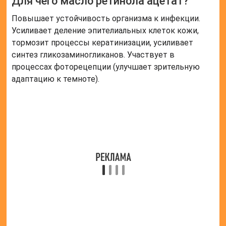
встретить в аптеке в виде капсул или раствора.
Есть даже распространенная рекомендация
наносить несколько капель такого раствора на
лицо или добавлять в крем. Смысла в этом особого
нет, максимум вы получите легкий эффект
увлажнения.
Как применять ретинол ацетат?
Способ применения и дозы Препарат принимают
внутрь после еды рано утром или поздно вечером.
Лечебные дозы для взрослых при авитаминозах
легкой и средней степени тяжести составляют до
33000 МЕ/сут. При заболеваниях глаз назначают
взрослым – 100000 ME ретинола ацетата в сутки и
одновременно 0,02 г рибофлавина.
Полезные советы
СОВЕТ №1