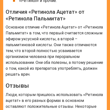
Частые вопросы
Для чего назначают ретинола ацетат?
в составе комплексного лечения инфекционных
болезней (в том числе и дизентерии, кори),
заболеваний глаз (гемералопия, пигментный
ретинит, ксерофтальмия, экзематозные поражения
век, кератомаляция, конъюнктивит), болезней кожи
(обморожения, ожоги, некоторые формы экземы,
раны, гиперкератоз, туберкулез кожи, ихтиоз, …
Для чего масло ретинола ацетат?
Повышает устойчивость организма к инфекции.
Усиливает деление эпителиальных клеток кожи,
тормозит процессы кератинизации, усиливает
синтез гликозаминогликанов. Участвует в
процессах фоторецепции (улучшает зрительную
адаптацию к темноте).