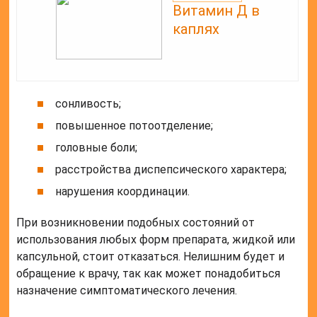
Капельная и маслянистая формы препарата должны
храниться в дверке холодильника, где температура
не выше 10°С, тогда как капсульная может
располагаться в помещении, где ее значение не
больше 25°. Естественно, любая форма выпуска
продукта не должны быть доступны для малышей
или домашних питомцев.
Мнение врача:
Ретинола ацетат, также известный как витамин А,
играет важную роль в поддержании здоровья кожи,
зрения и иммунной системы. Врачи отмечают, что
ретинола ацетат является эффективным
ингредиентом в косметических средствах,
способствующим улучшению текстуры кожи,
уменьшению морщин и стимуляции производства
коллагена. Кроме того, этот витамин способствует