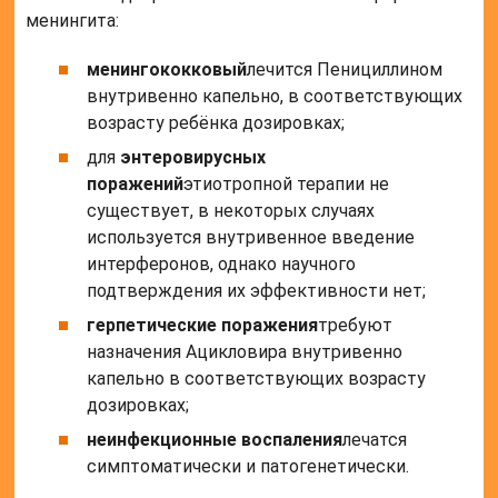
менингита:
менингококковый
лечится Пенициллином
внутривенно капельно, в соответствующих
возрасту ребёнка дозировках;
для
энтеровирусных
поражений
этиотропной терапии не
существует, в некоторых случаях
используется внутривенное введение
интерферонов, однако научного
подтверждения их эффективности нет;
герпетические поражения
требуют
назначения Ацикловира внутривенно
капельно в соответствующих возрасту
дозировках;
неинфекционные воспаления
лечатся
симптоматически и патогенетически.