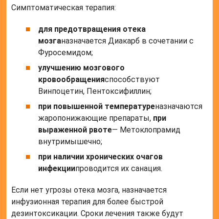
Симптоматическая терапия:
для предотвращения отека
мозга
назначается Диакарб в сочетании с
Фуросемидом;
улучшению мозгового
кровообращения
способствуют
Винпоцетин, Пентоксифиллин;
при повышенной температуре
назначаются
жаропонижающие препараты,
при
выраженной рвоте
— Метоклопрамид
внутримышечно;
при наличии хронических очагов
инфекции
проводится их санация.
Если нет угрозы отека мозга, назначается
инфузионная терапия для более быстрой
дезинтоксикации. Сроки лечения также будут