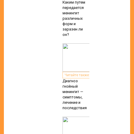
Каким путем
передается
менингит
различных
форм и
заразен ли
он?
Читайте также:
Диагноз
гнойный
менингит —
симптомы,
лечение и
последствия