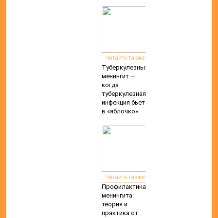
Читайте также:
Туберкулезный
менингит —
когда
туберкулезная
инфекция бьет
в «яблочко»
Читайте также:
Профилактика
менингита:
теория и
практика от