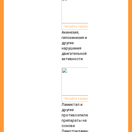
Читайте также:
Акинезия,
гипокинезия и
другие
нарушения
двигательной
активности
Читайте также:
Ламиктал и
другие
противоэпилептические
препараты на
основе
Ламотриджина