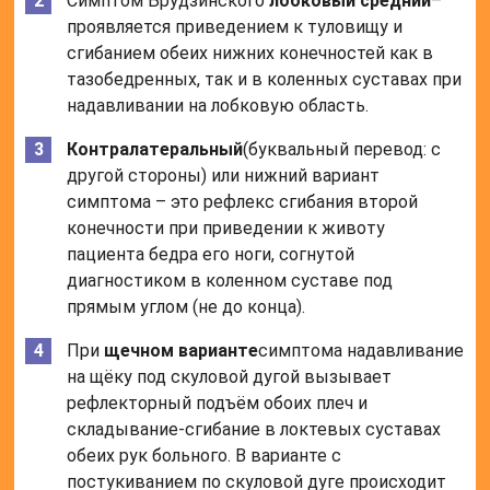
Симптом Брудзинского
лобковый средний
–
проявляется приведением к туловищу и
сгибанием обеих нижних конечностей как в
тазобедренных, так и в коленных суставах при
надавливании на лобковую область.
Контралатеральный
(буквальный перевод: с
другой стороны) или нижний вариант
симптома – это рефлекс сгибания второй
конечности при приведении к животу
пациента бедра его ноги, согнутой
диагностиком в коленном суставе под
прямым углом (не до конца).
При
щечном варианте
симптома надавливание
на щёку под скуловой дугой вызывает
рефлекторный подъём обоих плеч и
складывание-сгибание в локтевых суставах
обеих рук больного. В варианте с
постукиванием по скуловой дуге происходит