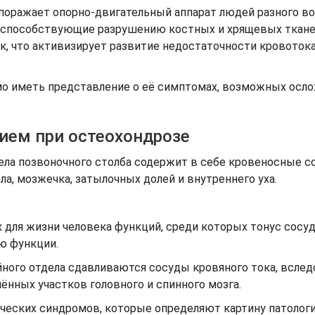
 поражает опорно-двигательный аппарат людей разного во
, способствующие разрушению костных и хрящевых ткане
, что активизирует развитие недостаточности кровотока
мо иметь представление о её симптомах, возможных осло
ием при остеохондрозе
ела позвоночного столба содержит в себе кровеносные с
а, мозжечка, затылочных долей и внутреннего уха.
 для жизни человека функций, среди которых тонус сосуд
ю функции.
йного отдела сдавливаются сосуды кровяного тока, вслед
нных участков головного и спинного мозга.
ических синдромов, которые определяют картину патолог