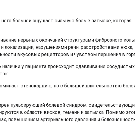
я него больной ощущает сильную боль в затылке, которая
вливание нервных окончаний структурами фиброзного кольц
и локализации, нарушениями речи, расстройствами нюха,
ности вкусовых рецепторов и чувством першения в горт
го наличии у пациента происходит сдавливание сосудистых
ток.
поминает стенокардию, но с большей длительностью болей
ктерен пульсирующий болевой синдром, свидетельствующи
руются в области висков, темени и затылка. Помимо это
ах, повышением артериального давления и болезненност