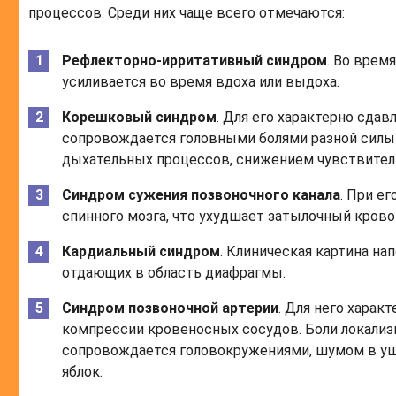
процессов. Среди них чаще всего отмечаются:
Рефлекторно-ирритативный синдром
. Во врем
усиливается во время вдоха или выдоха.
Корешковый синдром
. Для его характерно сда
сопровождается головными болями разной силы 
дыхательных процессов, снижением чувствитель
Синдром сужения позвоночного канала
. При е
спинного мозга, что ухудшает затылочный крово
Кардиальный синдром
. Клиническая картина на
отдающих в область диафрагмы.
Синдром позвоночной артерии
. Для него хара
компрессии кровеносных сосудов. Боли локализи
сопровождается головокружениями, шумом в уш
яблок.