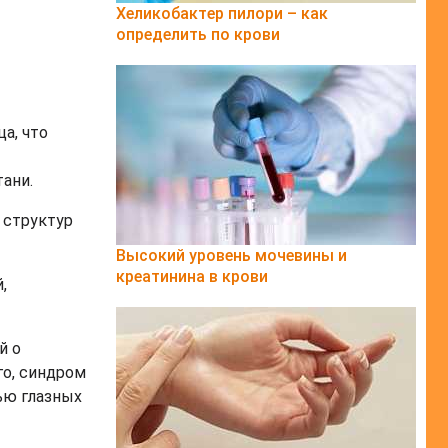
Хеликобактер пилори – как
определить по крови
а, что
ани.
 структур
Высокий уровень мочевины и
креатинина в крови
,
й о
го, синдром
ью глазных