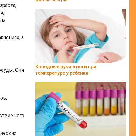
зраста,
й,
 в
жнениях, а
Холодные руки и ноги при
осуды. Они
температуре у ребенка
ов,
ствие чего
ических