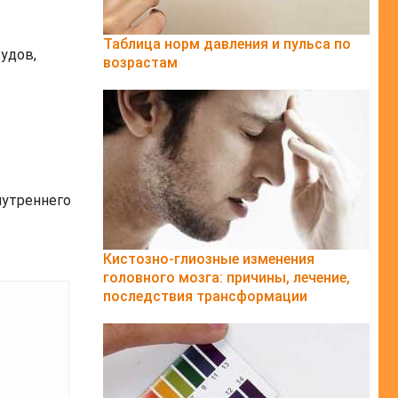
Таблица норм давления и пульса по
удов,
возрастам
нутреннего
Кистозно-глиозные изменения
головного мозга: причины, лечение,
последствия трансформации