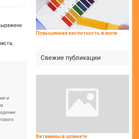
 выражено
Повышенная кислотность в моче
иста,
Свежие публикации
ия и
за
людение
гового
Витамины в шпинате