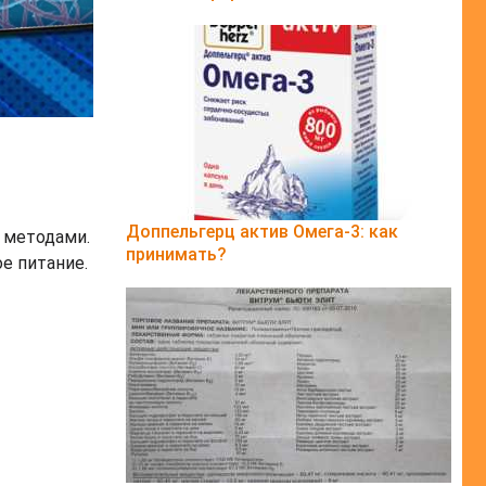
Доппельгерц актив Омега-3: как
 методами.
принимать?
е питание.