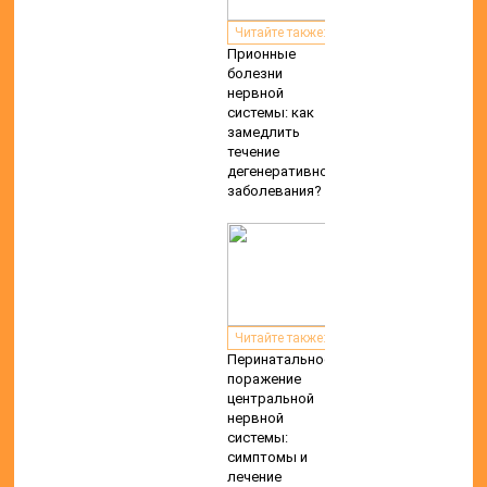
Читайте также:
Прионные
болезни
нервной
системы: как
замедлить
течение
дегенеративного
заболевания?
Читайте также:
Перинатальное
поражение
центральной
нервной
системы:
симптомы и
лечение