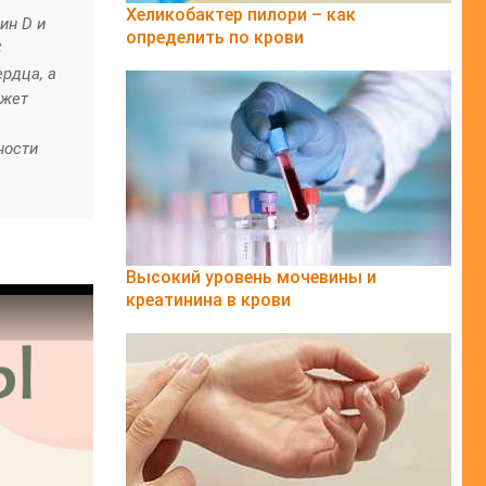
Хеликобактер пилори – как
ин D и
определить по крови
C
рдца, а
ожет
ности
Высокий уровень мочевины и
креатинина в крови