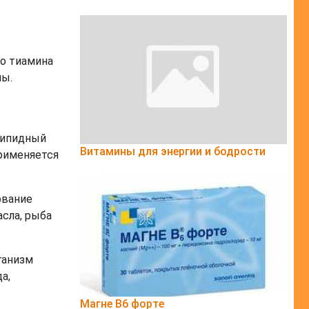
о тиамина
лы.
 липидный
Витамины для энергии и бодрости
применяется
ование
сла, рыба
ганизм
а,
Магне B6 форте