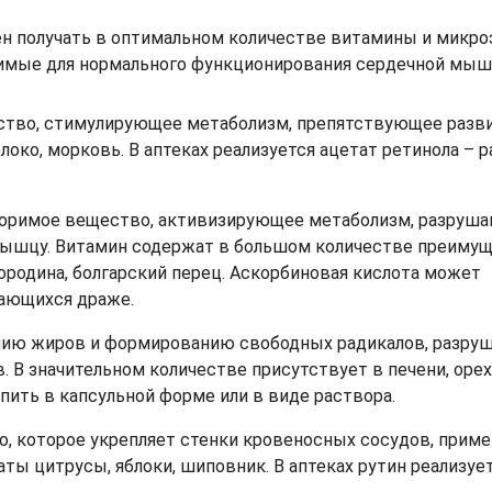
н получать в оптимальном количестве витамины и микр
димые для нормального функционирования сердечной мыш
ство, стимулирующее метаболизм, препятствующее разв
око, морковь. В аптеках реализуется ацетат ретинола – р
творимое вещество, активизирующее метаболизм, разруш
мышцу. Витамин содержат в большом количестве преиму
ородина, болгарский перец. Аскорбиновая кислота может
вающихся драже.
ению жиров и формированию свободных радикалов, разр
В значительном количестве присутствует в печени, орех
пить в капсульной форме или в виде раствора.
, которое укрепляет стенки кровеносных сосудов, приме
ты цитрусы, яблоки, шиповник. В аптеках рутин реализует