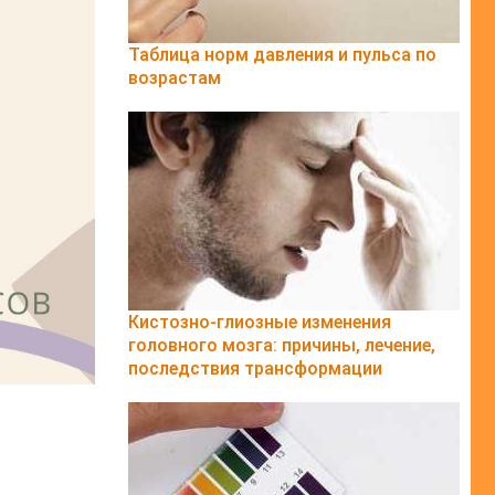
Таблица норм давления и пульса по
возрастам
Кистозно-глиозные изменения
головного мозга: причины, лечение,
последствия трансформации