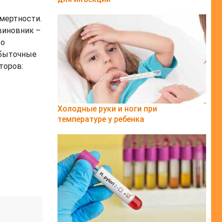
смертности.
виновник –
то
збыточные
торов:
Холодные руки и ноги при
температуре у ребенка