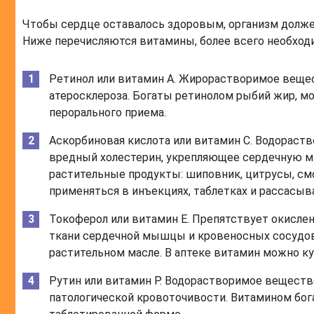
Чтобы сердце оставалось здоровым, организм долже
Ниже перечисляются витамины, более всего необхо
Ретинол или витамин A. Жирорастворимое веще
атеросклероза. Богаты ретинолом рыбий жир, мол
перорального приема.
Аскорбиновая кислота или витамин C. Водорас
вредный холестерин, укрепляющее сердечную 
растительные продукты: шиповник, цитрусы, см
применяться в инъекциях, таблетках и рассасы
Токоферол или витамин E. Препятствует окисл
ткани сердечной мышцы и кровеносных сосудов. 
растительном масле. В аптеке витамин можно ку
Рутин или витамин P. Водорастворимое вещество
патологической кровоточивости. Витамином бога