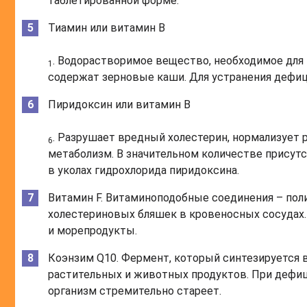
таблетированной форме.
Тиамин или витамин B
. Водорастворимое вещество, необходимое для
1
содержат зерновые каши. Для устранения дефиц
Пиридоксин или витамин B
. Разрушает вредный холестерин, нормализует р
6
метаболизм. В значительном количестве присутс
в уколах гидрохлорида пиридоксина.
Витамин F. Витаминоподобные соединения – п
холестериновых бляшек в кровеносных сосудах.
и морепродукты.
Коэнзим Q10. Фермент, который синтезируется 
растительных и животных продуктов. При дефиц
организм стремительно стареет.