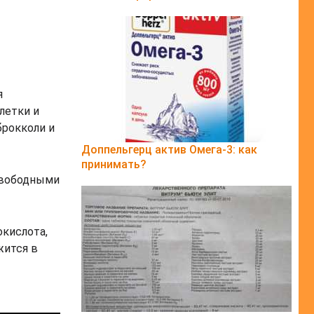
я
летки и
брокколи и
Доппельгерц актив Омега-3: как
принимать?
свободными
окислота,
жится в