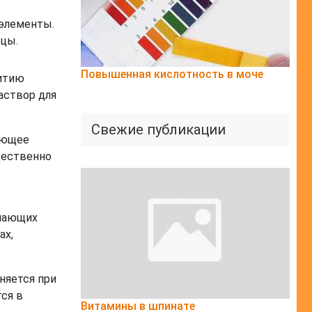
оэлементы.
цы.
Повышенная кислотность в моче
итию
аствор для
Свежие публикации
ающее
щественно
ушающих
ах,
няется при
ся в
Витамины в шпинате