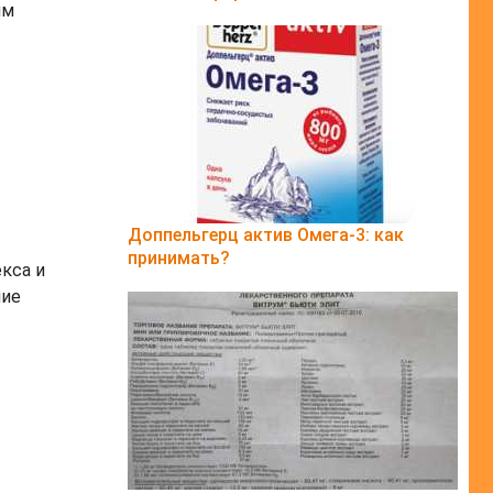
им
Доппельгерц актив Омега-3: как
принимать?
кса и
ние