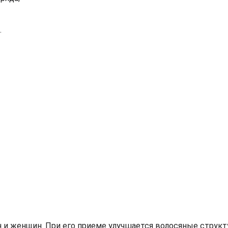
.
н и женщин. При его приеме улучшается волосяные структ