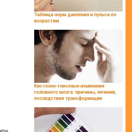
Таблица норм давления и пульса по
возрастам
Кистозно-глиозные изменения
головного мозга: причины, лечение,
последствия трансформации
уры,