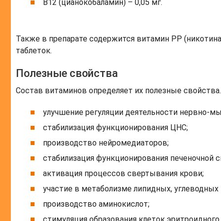
В12 (цианокобаламин) – 0,05 мг.
Также в препарате содержится витамин РР (никотин
таблеток.
Полезные свойства
Состав витаминов определяет их полезные свойства.
улучшение регуляции деятельности нервно-мы
стабилизация функционирования ЦНС;
производство нейромедиаторов;
стабилизация функционирования печеночной 
активация процессов свертывания крови;
участие в метаболизме липидных, углеводных 
производство аминокислот;
стимуляция образования клеток эритроидного 