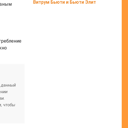
Витрум Бьюти и Бьюти Элит
ивным
отребление
жно
о данный
ении
ви.
м, чтобы