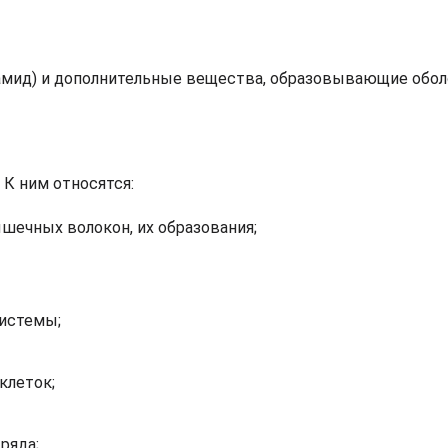
амид) и дополнительные вещества, образовывающие обол
 К ним относятся:
шечных волокон, их образования;
системы;
клеток;
ряда;