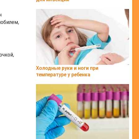
н
мобилем,
очкой,
Холодные руки и ноги при
температуре у ребенка