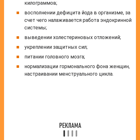
Вред
Запрещено использовать продукт людям,
страдающим:
острой фазой болезней органов
пищеварения;
повышенной чувствительностью к йодидам;