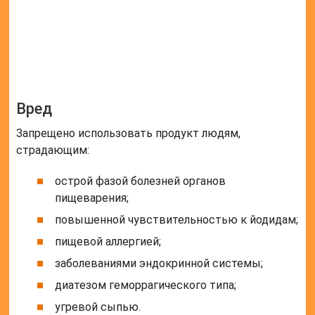
пищевой аллергией;
заболеваниями эндокринной системы;
диатезом геморрагического типа;
угревой сыпью.
Кроме того, запрещено вводить сорт капусты в
рацион детей, не достигших трехлетнего возраста.
Известно, что указанный продукт является
поставщиком ценных веществ человеку. Он
прекрасно восстанавливает силы после больших
физических и умственных нагрузок, справляется с
похмельем, а также улучшает внешний вид. Еще в
Древней Греции создавались трактаты, где
описывались полезные свойства овоща.