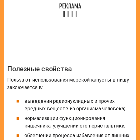
выведении радионуклидных и прочих
вредных веществ из организма человека;
нормализации функционирования
кишечника, улучшении его перистальтики;
облегчении процесса избавления от лишних
килограммов;
восполнении дефицита йода в организме, за
счет чего налаживается работа эндокринной
системы;
выведении холестериновых отложений;
укреплении защитных сил;
питании головного мозга;
нормализации гормонального фона женщин,
настраивании менструального цикла.