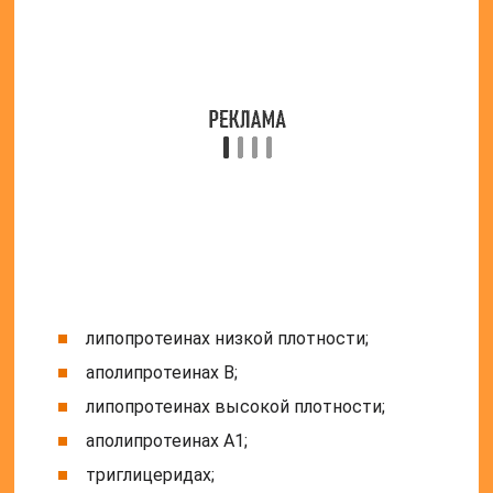
аполипротеинах В;
липопротеинах высокой плотности;
аполипротеинах А1;
триглицеридах;
С-реактивном белке.
К лабораторным исследованиям относят и
определение полиморфизма гена эндотелиальной
синтазы и гена факторов свертывания крови V и II.
В зависимости от типа заболевания назначают и
специфические диагностические методы. При
подозрении на поражение сосудов нижних
конечностей назначают пробы и тесты для
выявления степени сужения сосудов. Цветное
дуплексное сканирование сосудов и
внутрисосудистое ультразвуковое исследование
назначают часто при подозрении на атеросклероз