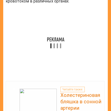
сосудов. Обычно лечение состоит из:
изменения образа жизни;
медикаментозной терапии;
средств народной медицины.
В сложных случаях, угрожающих жизни пациента,
применяют экстренные хирургические методы.
Атеросклероз у пожилых людей почти всегда
лечится только медикаментами и рекомендациями
к изменению питания и повышению возможной
физической активности.