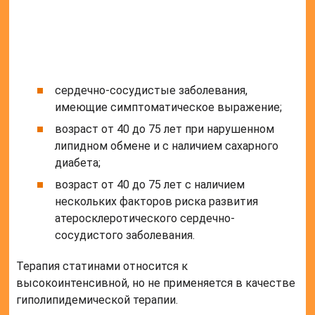
средства на основе омега-3-триглицеридов;
ингибиторы пропротеиновой конвертазы и
т.д.
Ингибиторы АПФ способствуют предотвращению
эффекта ангиотензина, приводящего к
эндотелиальной дисфункции и последующим
воспалительным процессам. Ингибиторы PCSK9
относятся к новому поколению
гиполипидемических препаратов и являются
моноклональными антителами, способствующими
снижению липопротеинов низкой плотности в
крови до 70%. Препараты тиазолидиндионовой
группы помогают контролировать работы
провоспалительных генов, но их необходимо
принимать под строгим наблюдением.
Долгосрочный прием провоцирует коронарные
осложнения.