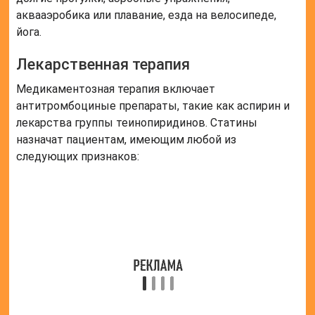
возраст от 40 до 75 лет при нарушенном
липидном обмене и с наличием сахарного
диабета;
возраст от 40 до 75 лет с наличием
нескольких факторов риска развития
атеросклеротического сердечно-
сосудистого заболевания.
Терапия статинами относится к
высокоинтенсивной, но не применяется в качестве
гиполипидемической терапии.
Вместе со статинами назначают:
ингибиторы АПФ;
блокаторы рецепторов ангиотензина;
секвестранты желчных кислот;
фибраты;