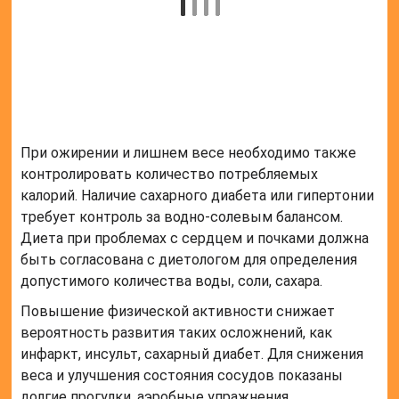
лекарства группы теинопиридинов. Статины
назначат пациентам, имеющим любой из
следующих признаков:
сердечно-сосудистые заболевания,
имеющие симптоматическое выражение;