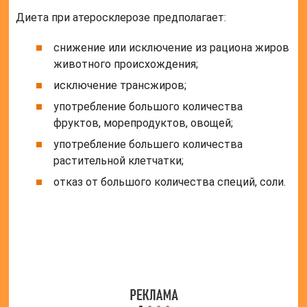
При ожирении и лишнем весе необходимо также
контролировать количество потребляемых
калорий. Наличие сахарного диабета или гипертонии
требует контроль за водно-солевым балансом.
Диета при проблемах с сердцем и почками должна
быть согласована с диетологом для определения
допустимого количества воды, соли, сахара.
Повышение физической активности снижает
вероятность развития таких осложнений, как
инфаркт, инсульт, сахарный диабет. Для снижения
веса и улучшения состояния сосудов показаны
долгие прогулки, аэробные упражнения,
аквааэробика или плавание, езда на велосипеде,
йога.
Лекарственная терапия
Медикаментозная терапия включает
антитромбоциные препараты, такие как аспирин и