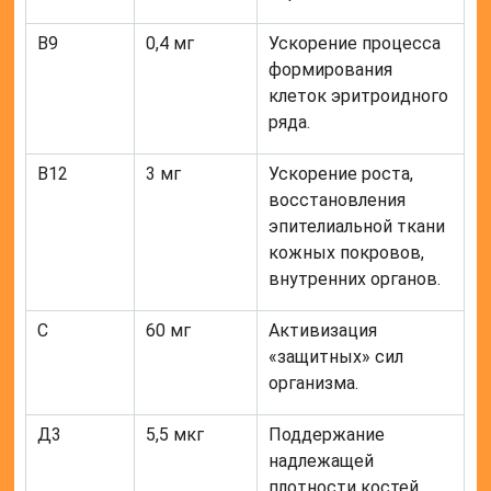
В9
0,4 мг
Ускорение процесса
формирования
клеток эритроидного
ряда.
В12
3 мг
Ускорение роста,
восстановления
эпителиальной ткани
кожных покровов,
внутренних органов.
С
60 мг
Активизация
«защитных» сил
организма.
Д3
5,5 мкг
Поддержание
надлежащей
плотности костей.