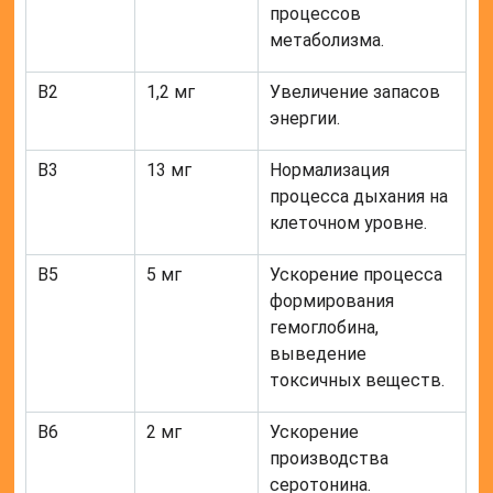
процессов
метаболизма.
В2
1,2 мг
Увеличение запасов
энергии.
В3
13 мг
Нормализация
процесса дыхания на
клеточном уровне.
В5
5 мг
Ускорение процесса
формирования
гемоглобина,
выведение
токсичных веществ.
В6
2 мг
Ускорение
производства
серотонина.