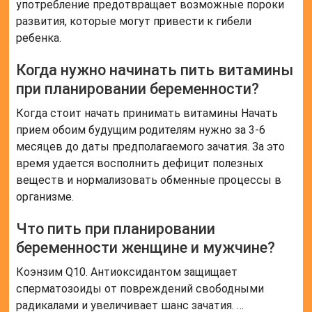
Что пить при планировании
беременности женщине и мужчине?
Коэнзим Q10. Антиоксидантом защищает
сперматозоиды от повреждений свободными
радикалами и увеличивает шанс зачатия. …
Фолиевая кислота (В9) Рекомендована мужчинам
при планировании беременности. … Аргинин …
Карнитин … Селен … Витамин Е … Цинк … Витамин
СЕщё
Полезные советы
СОВЕТ №1
Перед началом приема витаминов обратитесь к
врачу-гинекологу или врачу-репродуктологу для
консультации и рекомендаций по выбору
подходящих витаминов.