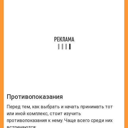
Противопоказания
Перед тем, как выбрать и начать принимать тот
или иной комплекс, стоит изучить
противопоказания к нему. Чаще всего среди них
встречаются:
почечная, печеночная недостаточность;
ишемия;
зоб;
сахарный диабет;
камнеобразования в почках;
нарушения процесса метаболизма;
заболевания сердечнососудистой системы.
При наличии хотя бы одного из указанных
состояний, стоит обратиться к врачу. Он должен