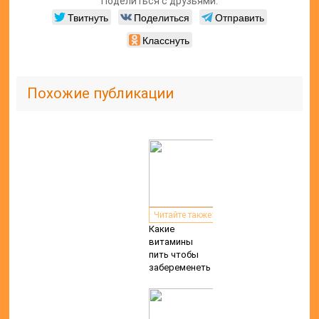
Какие
витамины
пить чтобы
забеременеть
Читайте также:
Какие
витамины
пить весной?
Читайте также:
Можно ли
прощупать
сердцебиение