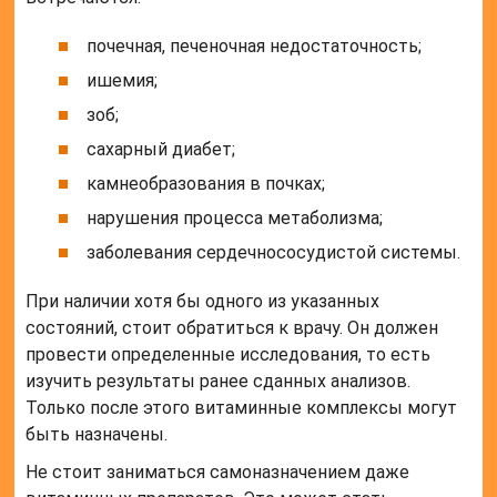
провести определенные исследования, то есть
изучить результаты ранее сданных анализов.
Только после этого витаминные комплексы могут
быть назначены.
Не стоит заниматься самоназначением даже
витаминных препаратов. Это может стать
причиной начала еще больших сбоев в работе
репродуктивной системы. Анализы, сданные двумя
партнерами, решившими стать родителями,
изучение анамнеза специалистом – факторы, на
которых он будет основываться, советуя те или
иные комплексы. Обогатив свой рацион питания,
приобретя поливитамины, ведя здоровый образ
жизни, женщина подарит миру полноценного,
здорового малыша.
Частые вопросы