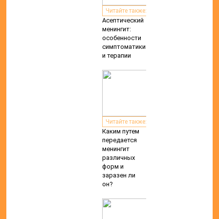
Читайте также:
Асептический
менингит:
особенности
симптоматики
и терапии
Читайте также:
Каким путем
передается
менингит
различных
форм и
заразен ли
он?