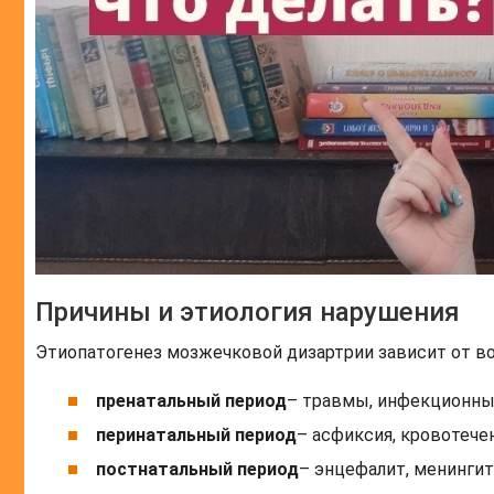
Причины и этиология нарушения
Этиопатогенез мозжечковой дизартрии зависит от во
пренатальный период
– травмы, инфекционны
перинатальный период
– асфиксия, кровотечен
постнатальный период
– энцефалит, менингит