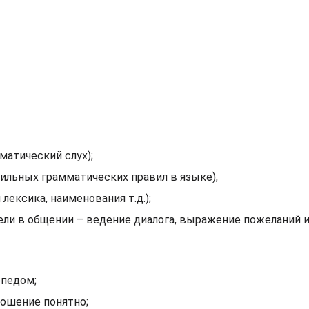
матический слух);
ильных грамматических правил в языке);
 лексика, наименования т.д.);
ли в общении – ведение диалога, выражение пожеланий и т
опедом;
ошение понятно;