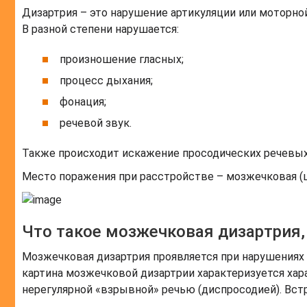
Дизартрия – это нарушение артикуляции или моторно
В разной степени нарушается:
произношение гласных;
процесс дыхания;
фонация;
речевой звук.
Также происходит искажение просодических речевых 
Место поражения при расстройстве – мозжечковая (ц
Что такое мозжечковая дизартрия,
Мозжечковая дизартрия проявляется при нарушениях
картина мозжечковой дизартрии характеризуется хара
нерегулярной «взрывной» речью (диспросодией). Встр