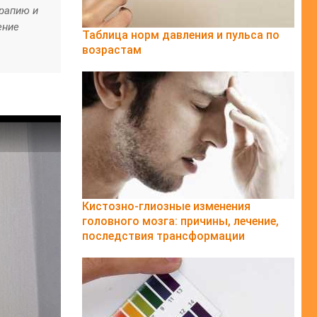
рапию и
ение
Таблица норм давления и пульса по
возрастам
Кистозно-глиозные изменения
головного мозга: причины, лечение,
последствия трансформации