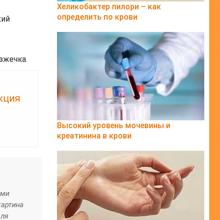
Хеликобактер пилори – как
определить по крови
кий
зжечка.
кция
Высокий уровень мочевины и
креатинина в крови
ыми
картина
Для