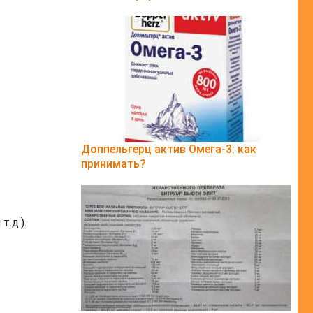
Доппельгерц актив Омега-3: как
принимать?
.д.).