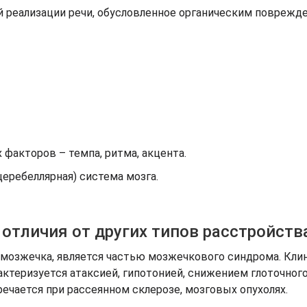
й реализации речи, обусловленное органическим поврежд
факторов – темпа, ритма, акцента.
еребеллярная) система мозга.
 отличия от других типов расстройств
 мозжечка, является частью мозжечкового синдрома. Кли
ктеризуется атаксией, гипотонией, снижением глоточного
ечается при рассеянном склерозе, мозговых опухолях.