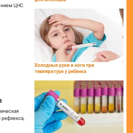
ением ЦНС.
Холодные руки и ноги при
температуре у ребенка
а
ническая
 рефлекса,