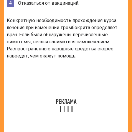
ухудшает прогноз.
Читайте также:
Что нельзя
делать при
холтеровском
мониторировании ЕКГ