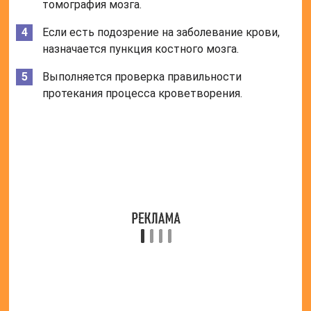
сосудов.
Длительность курса и дозировку определяет
лечащий врач. Самостоятельно увеличивать дозу
или прекращать прием нельзя.
Следует проконсультироваться с врачом насчет
целесообразности приема гормональных
противозачаточных и необходимости мочегонных
(диуретиков).
Пациенту рекомендуется:
Прекратить курение.
Отказаться от алкогольных напитков.
Пить чистую профильтрованную воду в
количестве не меньше двух литров/сутки.