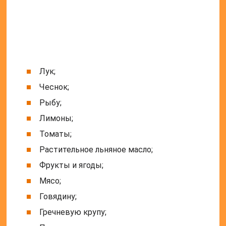
Каша из чечевицы;
Грецкие орехи;
Гранаты и плоды манго;
Напитки с черноплодной рябиной.
При снижении уровня тромбокрита в диету нужно
включить:
Овощи и фрукты;
Обязательно ежедневно есть блюда из
рыбы или мяса;
Свежие соки с калиной, клюквой, облепихой.
Не рекомендуется употреблять продукты,
содержащие уксусную кислоту и консерванты.
Также вредны для организма домашние заготовки.
Придется исключить всевозможные аллергены