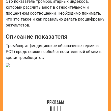
количеством тромбоцитов в составе крови и
средним их числом. Особенность лишь в том, что
применяются другие единицы измерения и анализ
проводится несколько иначе.
Если говорить в целом, то на величину будет влиять
содержание этих телец в составе крови больного.
Тромбоциты считаются безъядерными кровяными
клетками. При отсутствии отклонений их синтез
происходит в костном мозге, а жизнедеятельность
заканчивается в селезенке по истечении десяти
дней. Они отвечают за свертываемость крови.
Если при травмировании начинает кровоточить
рана, то они направляются к ней и, соединяясь
между собой в пластины, закрывают отверстие
.
При малом количестве тромбоцитов, то есть, когда