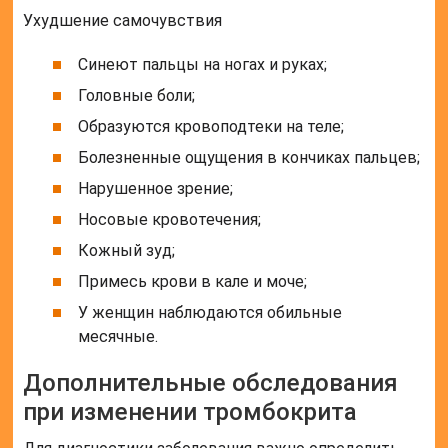
У женщин наблюдаются обильные
месячные.
Дополнительные обследования
при изменении тромбокрита
Для диагностики заболевания важно определить
причину изменения уровня тромбокрита. И общий
анализ крови для этого может быть
недостаточным.
Проверяются:
Время кровотечения;
Факторы свертываемости;
Протромбиновый индекс, фибриноген;
Печеночные тесты;
Белковый состав;
Сахар крови;