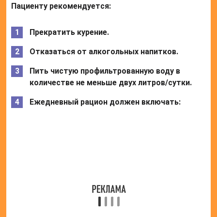
Чеснок;
Рыбу;
Лимоны;
Томаты;
Растительное льняное масло;
Фрукты и ягоды;
Мясо;
Говядину;
Гречневую крупу;
Печень;
Молочные изделия;
Морепродукты.
Не рекомендованы:
Бананы;