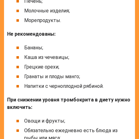
(цитрусовые, мед, яйца, шоколад).
Для сохранения тромбокрита в норме пациенту
рекомендуется:
Снизить вероятность получения мелких травм.
Ограничить физические нагрузки.
Организовать сон и отдых в достаточном
объеме.
Отказаться от вакцинаций.
Конкретную необходимость прохождения курса
лечения при изменении тромбокрита определяет
врач. Если были обнаружены перечисленные
симптомы, нельзя заниматься самолечением.
Распространенные народные средства скорее