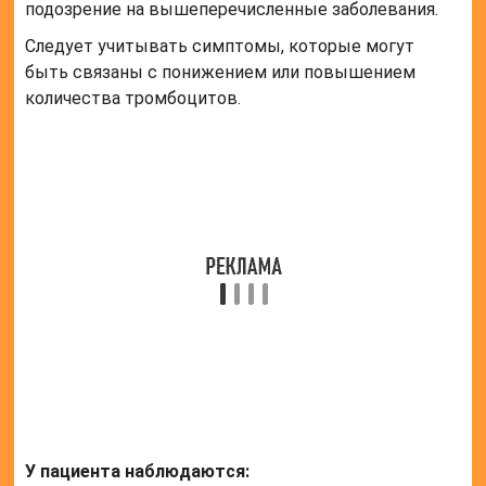
подозрение на вышеперечисленные заболевания.
Следует учитывать симптомы, которые могут
быть связаны с понижением или повышением
количества тромбоцитов.
У пациента наблюдаются:
Ухудшение самочувствия
Синеют пальцы на ногах и руках;
Головные боли;
Образуются кровоподтеки на теле;
Болезненные ощущения в кончиках пальцев;
Нарушенное зрение;
Носовые кровотечения;
Кожный зуд;
Примесь крови в кале и моче;