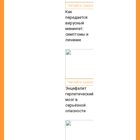
Читайте также:
Как
передается
вирусный
менингит:
симптомы и
лечение
Читайте также:
Энцефалит
герпетический:
мозг в
серьёзной
опасности