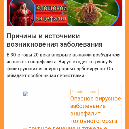
Причины и источники
возникновения заболевания
В 30-е годы 20 века впервые выявили возбудителя
японского энцефалита. Вирус входит в группу Б
фильтрующихся нейротропных арбовирусов. Он
обладает особенными свойствами.
Читайте также:
Опасное вирусное
заболевание
энцефалит
головного мозга
— трудное лечение и тяжелые