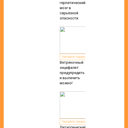
герпетический:
мозг в
серьёзной
опасности
Читайте также:
Ветряночный
энцефалит:
предупредить
и вылечить
можно!
Читайте также:
Летаргический