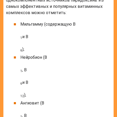
однокомпонентных источников пиридоксина. Из
самых эффективных и популярных витаминных
комплексов можно отметить:
Мильгамму (содержащую B
и B
1
);
6
Нейробион (B
, B
1
и B
6
);
12
Ангиовит (B
, B
1