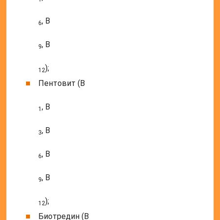
, B
6
, B
9
);
12
Пентовит (B
, B
1
, B
3
, B
6
, B
9
);
12
Биотредин (B