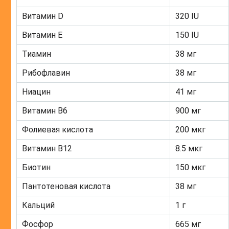
Витамин D
320 IU
Витамин Е
150 IU
Тиамин
38 мг
Рибофлавин
38 мг
Ниацин
41 мг
Витамин B6
900 мг
Фолиевая кислота
200 мкг
Витамин В12
8.5 мкг
Биотин
150 мкг
Пантотеновая кислота
38 мг
Кальций
1 г
Фосфор
665 мг