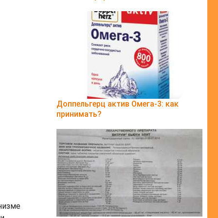
Доппельгерц актив Омега-3: как
принимать?
низме
ии