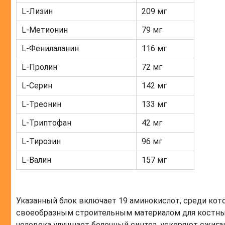
L-Лизин
209 мг
L-Метионин
79 мг
L-Фенилаланин
116 мг
L-Пролин
72 мг
L-Серин
142 мг
L-Треонин
133 мг
L-Триптофан
42 мг
L-Тирозин
96 мг
L-Валин
157 мг
Указанный блок включает 19 аминокислот, среди ко
своеобразным строительным материалом для костных
человека улучшает белочный синтез, ускоряют сжига