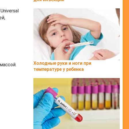
niversal
ей,
Холодные руки и ноги при
массой.
температуре у ребенка