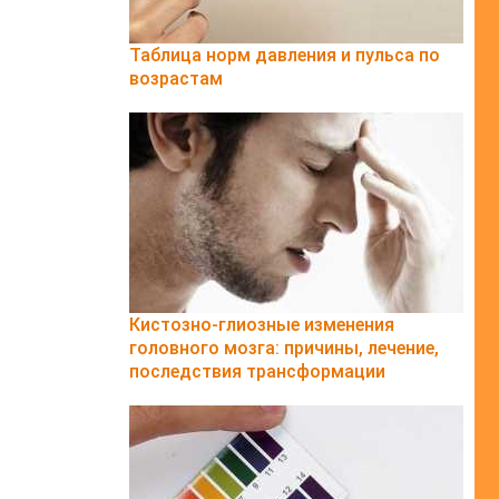
Таблица норм давления и пульса по
возрастам
Кистозно-глиозные изменения
головного мозга: причины, лечение,
последствия трансформации