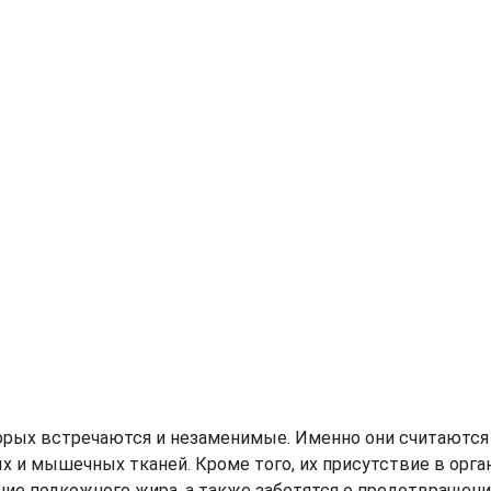
торых встречаются и незаменимые. Именно они считаются
 и мышечных тканей. Кроме того, их присутствие в орга
ние подкожного жира, а также заботятся о предотвращен