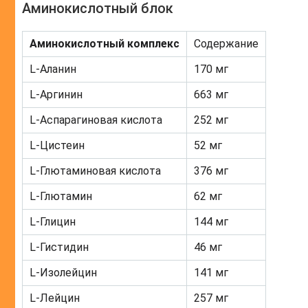
Аминокислотный блок
Аминокислотный комплекс
Содержание
L-Аланин
170 мг
L-Аргинин
663 мг
L-Аспарагиновая кислота
252 мг
L-Цистеин
52 мг
L-Глютаминовая кислота
376 мг
L-Глютамин
62 мг
L-Глицин
144 мг
L-Гистидин
46 мг
L-Изолейцин
141 мг
L-Лейцин
257 мг