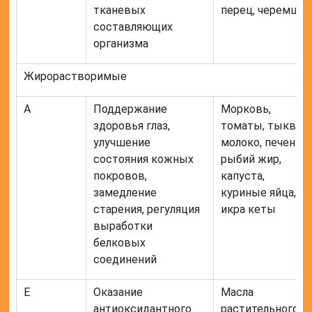
тканевых
перец, черемша
составляющих
организма
Жирорастворимые
А
Поддержание
Морковь,
здоровья глаз,
томаты, тыква,
улучшение
молоко, печень,
состояния кожных
рыбий жир,
покровов,
капуста,
замедление
куриные яйца,
старения, регуляция
икра кеты
выработки
белковых
соединений
Е
Оказание
Масла
антиоксидантного
растительного