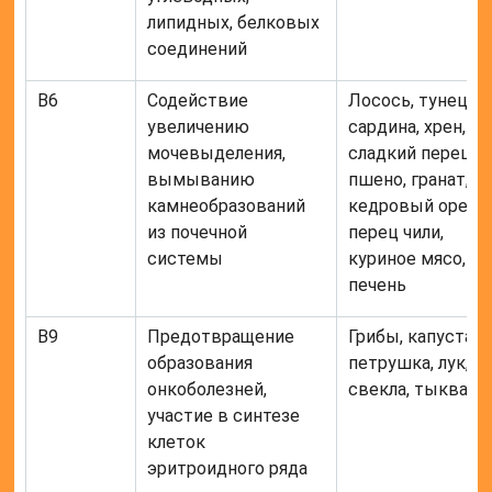
липидных, белковых
соединений
В6
Содействие
Лосось, тунец,
увеличению
сардина, хрен,
мочевыделения,
сладкий перец,
вымыванию
пшено, гранат,
камнеобразований
кедровый орех,
из почечной
перец чили,
системы
куриное мясо,
печень
В9
Предотвращение
Грибы, капуста,
образования
петрушка, лук,
онкоболезней,
свекла, тыква
участие в синтезе
клеток
эритроидного ряда