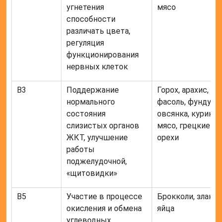
угнетения
мясо
способности
различать цвета,
регуляция
функционирования
нервных клеток
В3
Поддержание
Горох, арахис,
нормального
фасоль, фундук,
состояния
овсянка, курино
слизистых органов
мясо, грецкие
ЖКТ, улучшение
орехи
работы
поджелудочной,
«щитовидки»
В5
Участие в процессе
Брокколи, злаки,
окисления и обмена
яйца
углеводных,