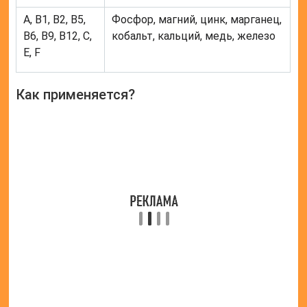
А, В1, В2, В5,
Фосфор, магний, цинк, марганец,
В6, В9, В12, С,
кобальт, кальций, медь, железо
Е, F
Как применяется?