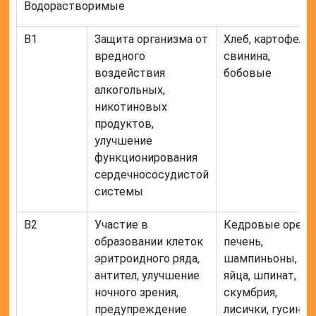
Водорастворимые
В1
Защита организма от
Хлеб, картофель,
вредного
свинина,
воздействия
бобовые
алкогольных,
никотиновых
продуктов,
улучшение
функционирования
сердечнососудистой
системы
В2
Участие в
Кедровые орехи
образовании клеток
печень,
эритроидного ряда,
шампиньоны,
антител, улучшение
яйца, шпинат,
ночного зрения,
скумбрия,
предупреждение
лисички, гусиное