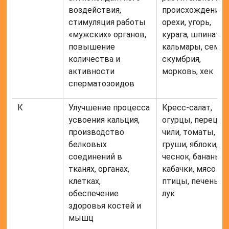
воздействия,
происхождения,
стимуляция работы
орехи, угорь,
«мужских» органов,
курага, шпинат,
повышение
кальмары, семга
количества и
скумбрия,
активности
морковь, хек
сперматозоидов
К
Улучшение процесса
Кресс-салат,
усвоения кальция,
огурцы, перец
производство
чили, томаты,
белковых
груши, яблоки,
соединений в
чеснок, бананы,
тканях, органах,
кабачки, мясо
клетках,
птицы, печень,
обеспечение
лук
здоровья костей и
мышц