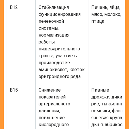
В12
Стабилизация
Печень, яйца,
функционирования
мясо, молоко,
печеночной
птица
системы,
нормализация
работы
пищеварительного
тракта, участие в
производстве
аминокислот, клеток
эритроидного ряда
В15
Снижение
Пивные
показателей
дрожжи, дикий
артериального
рис, тыквенные
давления,
семечки, фасоль,
повышение
ячневая крупа,
кислородного
дыня, абрикос,