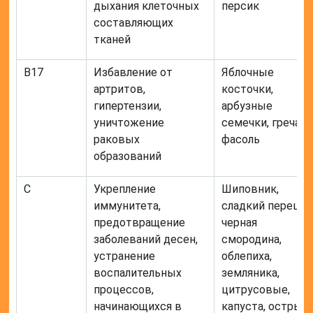
дыхания клеточных
персик
составляющих
тканей
В17
Избавление от
Яблочные
артритов,
косточки,
гипертензии,
арбузные
уничтожение
семечки, греча,
раковых
фасоль
образований
С
Укрепление
Шиповник,
иммунитета,
сладкий перец,
предотвращение
черная
заболеваний десен,
смородина,
устранение
облепиха,
воспалительных
земляника,
процессов,
цитрусовые,
начинающихся в
капуста, острый